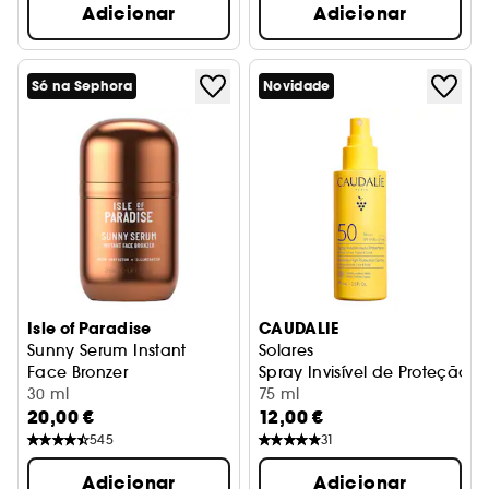
Adicionar
Adicionar
Só na Sephora
Novidade
Isle of Paradise
CAUDALIE
Sunny Serum Instant
Solares
Face Bronzer
Spray Invisível de Proteção 
Sérum autobronzeador para o rosto
30 ml
75 ml
20,00 €
12,00 €
545
31
Adicionar
Adicionar