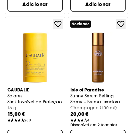
Adicionar
Adicionar
Novidade
CAUDALIE
Isle of Paradise
Solares
Sunny Serum Setting
Stick Invisível de Proteção Elevada FPS50
Spray – Bruma fixadora
15 g
de maquilhagem
Champagne (100 ml)
15,00 €
20,00 €
280
4
Disponível em 2 formatos