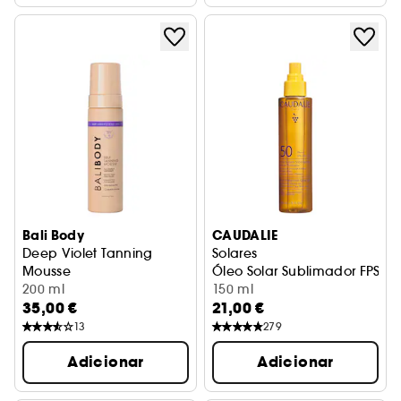
Bali Body
CAUDALIE
Deep Violet Tanning
Solares
Mousse
Óleo Solar Sublimador FPS50
Espuma bronzeadora violeta-escuro
200 ml
150 ml
35,00 €
21,00 €
13
279
Adicionar
Adicionar