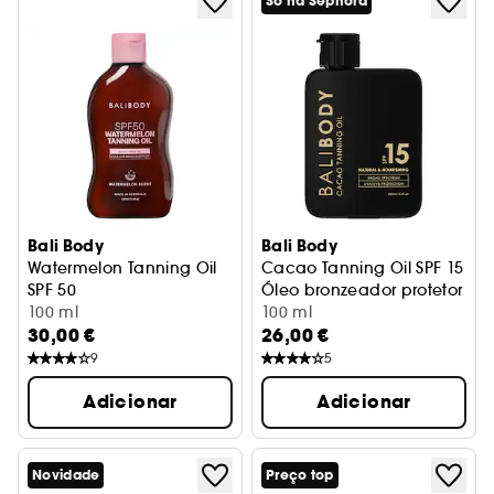
Só na Sephora
Bali Body
Bali Body
Watermelon Tanning Oil
Cacao Tanning Oil SPF 15
SPF 50
Óleo bronzeador protetor
Óleo bronzeador protetor
100 ml
100 ml
30,00 €
26,00 €
9
5
Adicionar
Adicionar
Novidade
Preço top