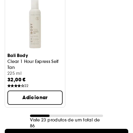
Bali Body
Clear 1 Hour Express Self
Tan
Autobronzeador express 1 hora
225 ml
32,00 €
22
Adicionar
Viste 23 produtos de um total de
86