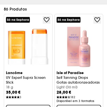
86 Produtos
Só na Sephora
Só na Sephora
Lancôme
Isle of Paradise
UV Expert Supra Screen
Self Tanning Drops
Stick
Gotas autobronzeadoras
Protector solar
18 g
Light (30 ml)
35,00 €
28,00 €
3
182
Disponível em 3 formatos