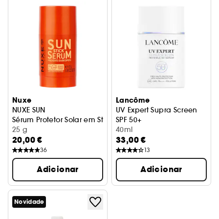
Nuxe
Lancôme
NUXE SUN
UV Expert Supra Screen
Sérum Protetor Solar em Stick SPF50+
SPF 50+
25 g
Sérum Invisível
40ml
20,00 €
33,00 €
36
13
Adicionar
Adicionar
Novidade