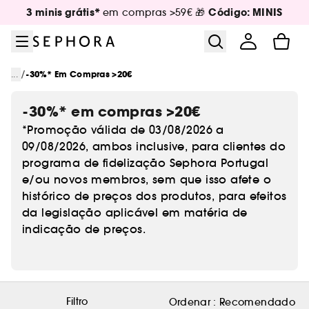
Ir para o menu
Ir para o conteúdo principal
Ir para o rodapé
3 minis grátis*
Código: MINIS
em compras >59€ 🎁
/
...
-30%* Em Compras >20€
-30%* em compras >20€
*Promoção válida de 03/08/2026 a
09/08/2026, ambos inclusive, para clientes do
programa de fidelização Sephora Portugal
e/ou novos membros, sem que isso afete o
histórico de preços dos produtos, para efeitos
da legislação aplicável em matéria de
indicação de preços.
Filtro
Ordenar :
Recomendado