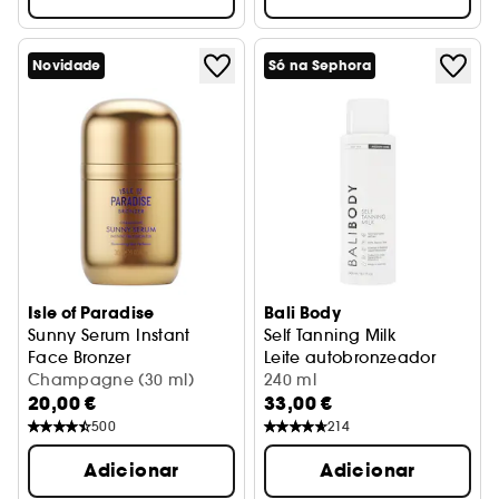
Novidade
Só na Sephora
Isle of Paradise
Bali Body
Sunny Serum Instant
Self Tanning Milk
Face Bronzer
Leite autobronzeador
Sérum bronzeador para o rosto
Champagne (30 ml)
240 ml
20,00 €
33,00 €
500
214
Adicionar
Adicionar