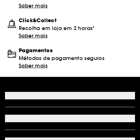
Saber mais
Click&Collect
Recolha em loja em 2 horas*
Saber mais
Pagamentos
Métodos de pagamento seguros
Saber mais
Ajuda
FAQ
Métodos de pagamento
A minha conta
Condições de Entrega
Devoluções
Seguir encomenda
Cartão oferta digital
Programa de Fidelidade
Cartão oferta físico