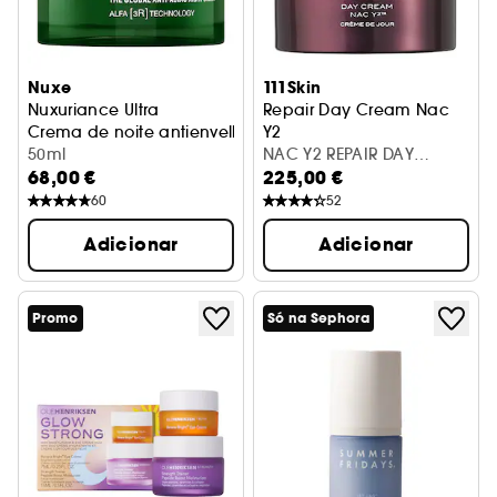
Nuxe
111Skin
Nuxuriance Ultra
Repair Day Cream Nac
Crema de noite antienvelhecimento Global
Y2
50ml
Creme Hidrante Facial
NAC Y2 REPAIR DAY
68,00 €
225,00 €
CREAM 50ML
60
52
Adicionar
Adicionar
Promo
Só na Sephora