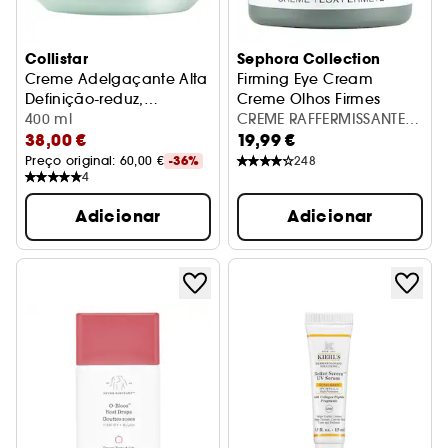
Collistar
Sephora Collection
Creme Adelgaçante Alta
Firming Eye Cream
Definição-reduz,
Creme Olhos Firmes
remodela e reafirma
400 ml
CREME RAFFERMISSANTE
38,00 €
19,99 €
YEUX-21 20ML
Preço original: 
60,00 €
-36%
248
4
Adicionar
Adicionar