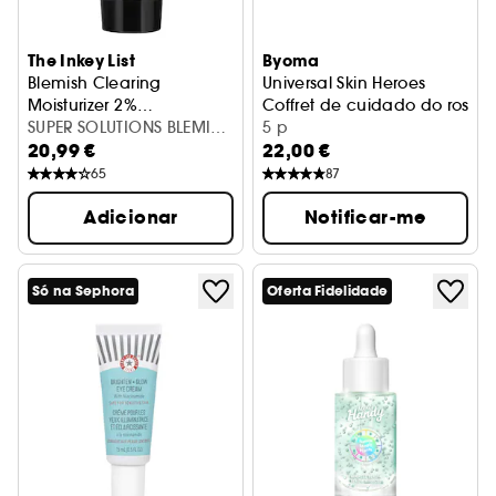
The Inkey List
Byoma
Blemish Clearing
Universal Skin Heroes
Moisturizer 2%
Coffret de cuidado do rosto
NovoRetin™- Hidratante
SUPER SOLUTIONS BLEMISH
5 p
20,99 €
22,00 €
CLEARING 2% NOV
65
87
Adicionar
Notificar-me
Só na Sephora
Oferta Fidelidade