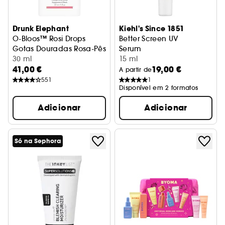
Drunk Elephant
Kiehl's Since 1851
O-Bloos™ Rosi Drops
Better Screen UV
Gotas Douradas Rosa-Pêssego Para Uma Pele Bonita
Serum
30 ml
15 ml
41,00 €
19,00 €
A partir de
551
1
Disponível em 2 formatos
Adicionar
Adicionar
Só na Sephora