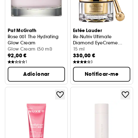
Pat McGrath
Estée Lauder
Rose 001 The Hydrating
Re-Nutriv Ultimate
Glow Cream
Diamond EyeCreme
Creme Hidratante
Glow Cream (50 ml)
Revitalizante
Contorno dos Olhos
15 ml
92,00 €
330,00 €
1
3
Adicionar
Notificar-me