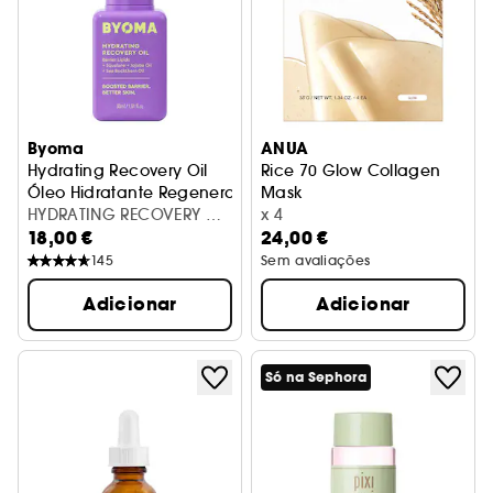
Byoma
ANUA
Hydrating Recovery Oil
Rice 70 Glow Collagen
Óleo Hidratante Regenerador
Mask
HYDRATING RECOVERY OIL
Máscara de hidrogel de col
x 4
18,00 €
24,00 €
30ML
145
Sem avaliações
Adicionar
Adicionar
Só na Sephora