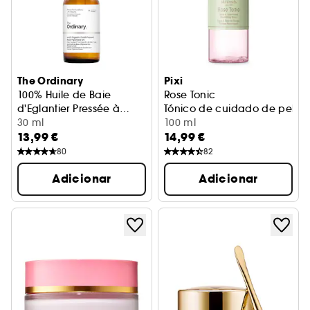
The Ordinary
Pixi
100% Huile de Baie
Rose Tonic
d'Eglantier Pressée à
Tónico de cuidado de pele
Froid
Óleo Hidratante
30 ml
100 ml
13,99 €
14,99 €
80
82
Adicionar
Adicionar