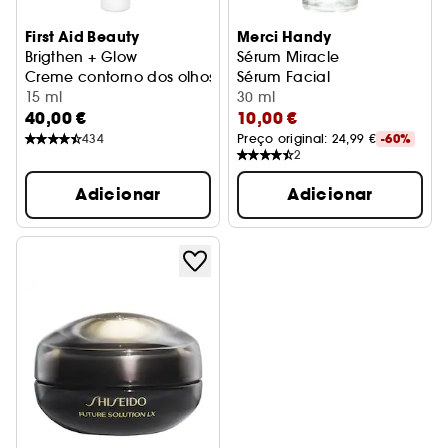
First Aid Beauty
Merci Handy
Brigthen + Glow
Sérum Miracle
Creme contorno dos olhos iluminador com Niacinamida
Sérum Facial
15 ml
30 ml
40,00 €
10,00 €
434
Preço original: 
24,99 €
-60%
2
Adicionar
Adicionar