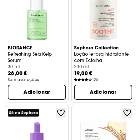
BIODANCE
Sephora Collection
Refreshing Sea Kelp
Loção leitosa hidratante
Serum
com Ectoína
Sérum calmante e reequilibrante
30 ml
200 ml
26,00 €
19,00 €
Sem avaliações
125
Adicionar
Adicionar
Só na Sephora