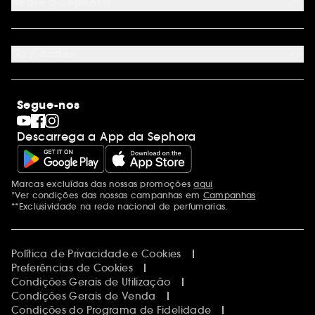
Sobre a Sephora
Cartão oferta empresas
Site Map
Juntar Sephora
Contacta-nos
Sephora Prize 2026
Novidades
Blog Sephora
Lojas
Saldos
Os nossos compromissos
Maquilhagem
Internacional
Segue-nos
Dia dos Namorados
Descobrir a Sephora
Dia do Pai
Código promocional Sephora
Descarrega a App da Sephora
Dia da Mãe
Calendários do Advento
Singles' Day
Black Friday
Marcas excluídas das nossas promoções
aqui
Menções adicionais
Cyber Monday
*Ver condições das nossas campanhas em
Campanhas
Blue Monday
**Exclusividade na rede nacional de perfumarias.
Política de Privacidade e Cookies
Preferências de Cookies
Condições Gerais de Utilização
Condições Gerais de Venda
Condições do Programa de Fidelidade