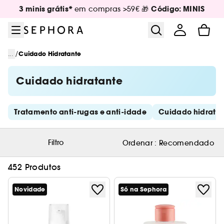
Ir para o menu
Ir para o conteúdo principal
Ir para o rodapé
3 minis grátis*
Código: MINIS
em compras >59€ 🎁
/
...
Cuidado Hidratante
Cuidado hidratante
Saltar os links rápidos
Tratamento anti-rugas e anti-idade
Cuidado hidrata
Filtro
Ordenar :
Recomendado
452 Produtos
Novidade
Só na Sephora