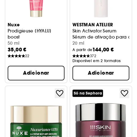
Nuxe
WESTMAN ATELIER
Prodigieuse [HYALU]
Skin Activator Serum
boost
Sérum de ativação para a p
Creme de Luminosidade e Preenchimento
50 ml
20 ml
35,00 €
144,00 €
A partir de
22
372
Disponível em 2 formatos
Adicionar
Adicionar
Só na Sephora