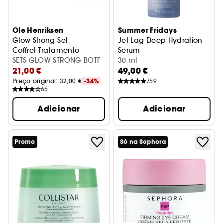
Ole Henriksen
Summer Fridays
Glow Strong Set
Jet Lag Deep Hydration
Coffret Tratamento
Serum
SETS GLOW STRONG BOTF
Sérum hidratante facial
30 ml
21,00 €
49,00 €
Preço original: 
32,00 €
-34%
759
65
Adicionar
Adicionar
Promo
Só na Sephora