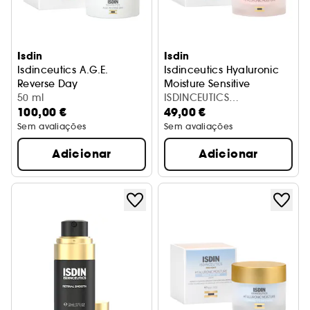
Isdin
Isdin
Isdinceutics A.G.E.
Isdinceutics Hyaluronic
Reverse Day
Moisture Sensitive
Creme antidade tripla ação antienvelhecimento
50 ml
Creme hidratante pele sensív
ISDINCEUTICS
100,00 €
49,00 €
HYALURONIC SENSITIVE
Sem avaliações
Sem avaliações
Adicionar
Adicionar