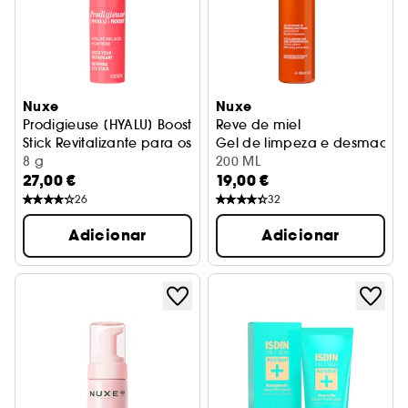
Nuxe
Nuxe
Prodigieuse [HYALU] Boost
Reve de miel
Stick Revitalizante para os Olhos
Gel de limpeza e desmaquilh
8 g
200 ML
27,00 €
19,00 €
26
32
Adicionar
Adicionar