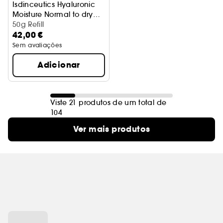
Isdinceutics Hyaluronic
Moisture Normal to dry
skin
50g Refill
42,00 €
Sem avaliações
Adicionar
Viste 21 produtos de um total de
104
Ver mais produtos