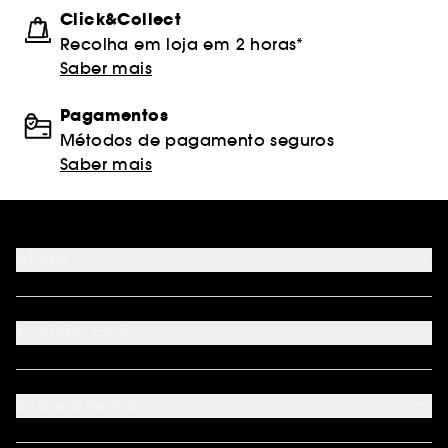
Click&Collect
Recolha em loja em 2 horas*
Saber mais
Pagamentos
Métodos de pagamento seguros
Saber mais
Ajuda
FAQ
Métodos de pagamento
A minha conta
Condições de Entrega
Devoluções
Seguir encomenda
Cartão oferta digital
Programa de Fidelidade
Cartão oferta físico
Sobre a Sephora
Cartão oferta empresas
Site Map
Juntar Sephora