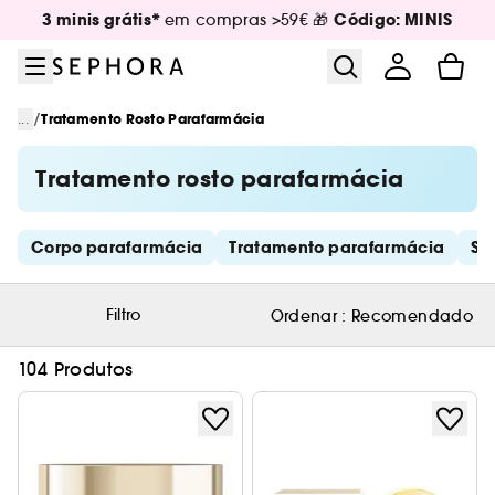
Ir para o menu
Ir para o conteúdo principal
Ir para o rodapé
3 minis grátis*
Código: MINIS
em compras >59€ 🎁
/
...
Tratamento Rosto Parafarmácia
Tratamento rosto parafarmácia
Saltar os links rápidos
Corpo parafarmácia
Tratamento parafarmácia
So
Filtro
Ordenar :
Recomendado
104 Produtos