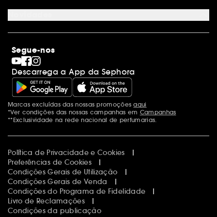
Contacta-nos
Sephora Prize 2026
Novidades
Blog Sephora
Lojas
Saldos
Os nossos compromissos
Maquilhagem
Internacional
Segue-nos
Dia dos Namorados
Descobrir a Sephora
Dia do Pai
Código promocional Sephora
Descarrega a App da Sephora
Dia da Mãe
Calendários do Advento
Singles' Day
Black Friday
Marcas excluídas das nossas promoções
aqui
Menções adicionais
Cyber Monday
*Ver condições das nossas campanhas em
Campanhas
Blue Monday
**Exclusividade na rede nacional de perfumarias.
Política de Privacidade e Cookies
Preferências de Cookies
Condições Gerais de Utilização
Condições Gerais de Venda
Condições do Programa de Fidelidade
Livro de Reclamações
Condições da publicação