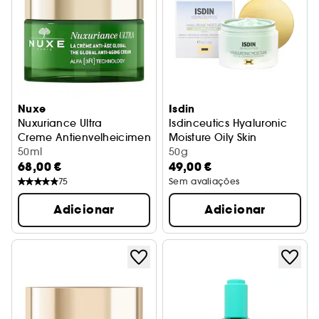
Nuxe
Isdin
Nuxuriance Ultra
Isdinceutics Hyaluronic
Creme Antienvelheicimento Global
Moisture Oily Skin
50ml
Creme hidratante pele oleos
50g
68,00 €
49,00 €
75
Sem avaliações
Adicionar
Adicionar