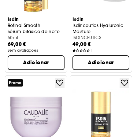
Isdin
Isdin
Retinal Smooth
Isdinceutics Hyaluronic
Sérum bifásico de noite
Moisture
50ml
Creme hidratante para pele
ISDINCEUTICS
69,00 €
49,00 €
HYALURONIC MOISTURE
NORMAL
Sem avaliações
1
Adicionar
Adicionar
Promo