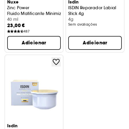
Nuxe
Isdin
Zinc Power
ISDIN Reparador Labial
Fluido Matificante Minimizador de Poros
Stick 4g
40 ml
Reparador Labial em stick c/
4g
23,00 €
Sem avaliações
487
Adicionar
Adicionar
Isdin