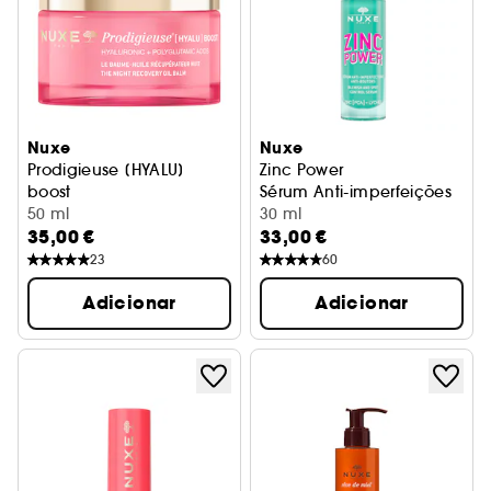
Nuxe
Nuxe
Prodigieuse [HYALU]
Zinc Power
boost
Sérum Anti-imperfeições
Bálsamo-Óleo Recuperador Noite
50 ml
30 ml
35,00 €
33,00 €
23
60
Adicionar
Adicionar