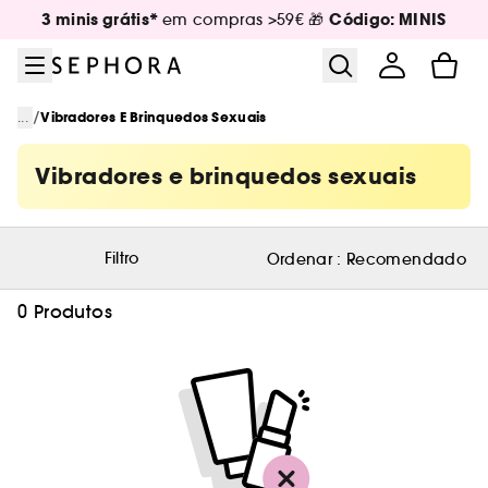
Ir para o menu
Ir para o conteúdo principal
Ir para o rodapé
3 minis grátis*
Código: MINIS
em compras >59€ 🎁
/
...
Vibradores E Brinquedos Sexuais
Vibradores e brinquedos sexuais
Filtro
Ordenar :
Recomendado
0 Produtos