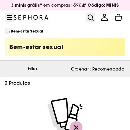
Ir para o menu
Ir para o conteúdo principal
Ir para o rodapé
3 minis grátis*
Código: MINIS
em compras >59€ 🎁
/
...
Bem-Estar Sexual
Bem-estar sexual
Filtro
Ordenar :
Recomendado
0 Produtos