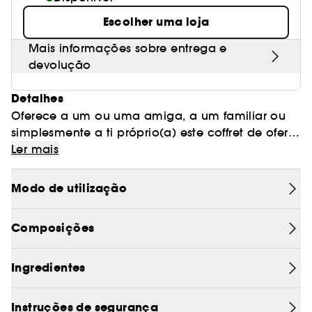
Escolher uma loja
Mais informações sobre entrega e
devolução
Detalhes
Oferece a um ou uma amiga, a um familiar ou
simplesmente a ti próprio(a) este coffret de oferta
The Ritual of Ayurveda! Descobre uma espuma
Ler mais
de duche, um esfoliante corporal, um creme
corporal e uma vela perfumada. Encontra a
Modo de utilização
harmonia interior com produtos calmantes e
aromáticos, infundidos com essência de rosa e
Composições
de óleo de amêndoas doces. Disponível em
exclusivo na Sephora, reutiliza este elegante
coffret de oferta para guardar fotografias, cartas
Ingredientes
ou outros pequenos tesouros.
Instruções de segurança