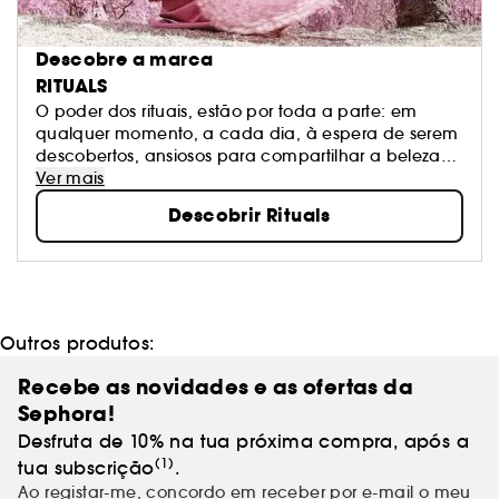
Descobre a marca
RITUALS
O poder dos rituais, estão por toda a parte: em
qualquer momento, a cada dia, à espera de serem
descobertos, ansiosos para compartilhar a beleza
que possuem. São os momentos aparentemente
Ver mais
sem significado que todos tendemos a ignorar. A
Descobrir Rituals
Rituals mostra-lhe estes momentos e lembra-o de os
viver com alegria. Conhece todas as coleções,
assim como os exclusivos Sephora.
Outros produtos:
Recebe as novidades e as ofertas da
Sephora!
Desfruta de 10% na tua próxima compra, após a
(1)
tua subscrição
.
Ao registar-me, concordo em receber por e-mail o meu