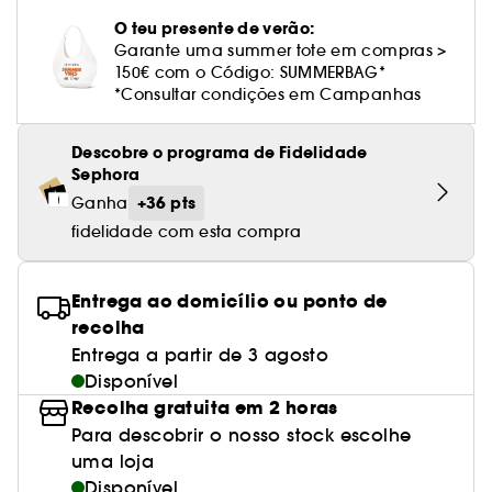
Cuidado corporal perfumado
Leite desmaquilhante
Perfume fresco
Brilho & suavidade
Creme com cor
Óleo desmaquilhante
Gel de barbear e loção pós-barba
frizz
PHLUR
Coffrets de rosto
Utensílios de beleza rosto
O teu presente de verão:
Tratamento anti-vermelhidão
Tarte
Ver tudo
Tratamento rosto parafarmácia
Acessórios maquilhagem
Óleos e difusores
Cuidado de unhas
Westman Atelier
Garante uma summer tote em compras >
Água micelar
Perfume amadeirado
Cuidado do couro cabeludo
Leite desmaquilhante
Cabelo sem brilho
Prada Beauty
Utensílios e acessórios de limpeza
150€ com o Código: SUMMERBAG*
Tratamento minimizador dos poros
Rare Beauty
Cremes de olhos
Ver tudo
*Consultar condições em Campanhas
Tratamento Sephora Collection
Try me
Toalhitas desmaquilhantes
Perfume com baunilha
Volume
Westman Atelier
Pinças
Tratamento reafirmante e lifting
Rem Beauty
Limpeza & esfoliantes
Corpo parafarmácia
Perfume doce
Coloração
Descobre o programa de Fidelidade
Tratamento purificante e matificante
Sephora
Sephora Collection
Hidratantes
Tratamento parafarmácia
Protetor solar cabelo
+36 pts
Ganha
Yepoda
Anti-idade
fidelidade com esta compra
Solares parafarmácia
Anti-caspa
Entrega ao domicílio ou ponto de
recolha
Entrega a partir de 3 agosto
Disponível
Recolha gratuita em 2 horas
Para descobrir o nosso stock escolhe
uma loja
Disponível