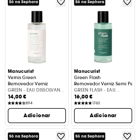
Só na Sephora
Só na Sephora
Manucurist
Manucurist
Vernis Green
Green Flash
Removedor Verniz
Removedor Verniz Semi Per
GREEN - EAU DISSOLVANTE
GREEN FLASH - EAU
14,00 €
16,00 €
100ML
DISSOLVANTE 100ML
894
1760
Adicionar
Adicionar
Só na Sephora
Só na Sephora