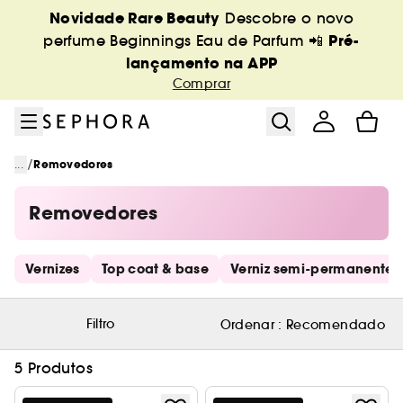
Ir para o menu
Ir para o conteúdo principal
Ir para o rodapé
Novidade Rare Beauty
Descobre o novo
Pré-
perfume Beginnings Eau de Parfum 📲
lançamento na APP
Comprar
/
...
Removedores
Removedores
Saltar os links rápidos
Vernizes
Top coat & base
Verniz semi-permanente
Filtro
Ordenar :
Recomendado
5 Produtos