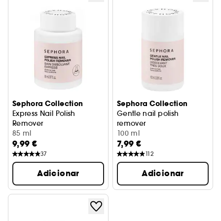
Sephora Collection
Sephora Collection
Express Nail Polish
Gentle nail polish
Remover
remover
Solução de remoção de verniz express
85 ml
Removedor de verniz muito 
100 ml
9,99 €
7,99 €
37
112
Adicionar
Adicionar