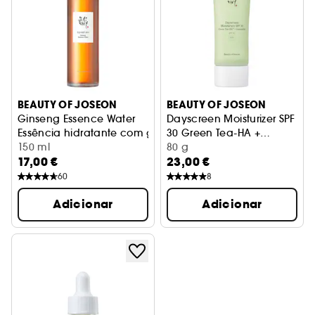
BEAUTY OF JOSEON
BEAUTY OF JOSEON
Ginseng Essence Water
Dayscreen Moisturizer SPF
Essência hidratante com ginseng energizante
30 Green Tea-HA +
150 ml
Ceramida
Cuidado hidratante diário
80 g
17,00 €
23,00 €
60
8
Adicionar
Adicionar