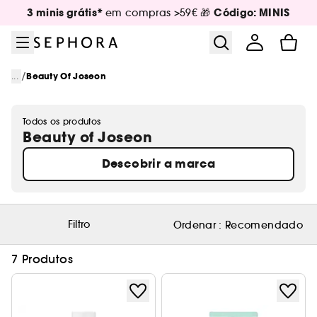
Ir para o menu
Ir para o conteúdo principal
Ir para o rodapé
3 minis grátis*
Código: MINIS
em compras >59€ 🎁
/
...
Beauty Of Joseon
Todos os produtos
Beauty of Joseon
Descobrir a marca
Filtro
Ordenar :
Recomendado
7 Produtos