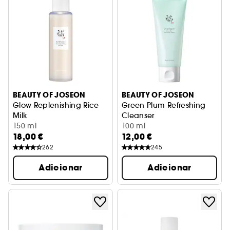
BEAUTY OF JOSEON
BEAUTY OF JOSEON
Glow Replenishing Rice
Green Plum Refreshing
Milk
Cleanser
Loção hidratante
150 ml
Gel de limpeza com pH baix
100 ml
18,00 €
12,00 €
262
245
Adicionar
Adicionar