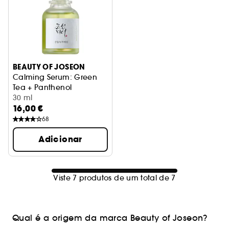
BEAUTY OF JOSEON
Calming Serum: Green
Tea + Panthenol
Calmante e hidratação reforçados
30 ml
16,00 €
68
Adicionar
Viste 7 produtos de um total de 7
Qual é a origem da marca Beauty of Joseon?