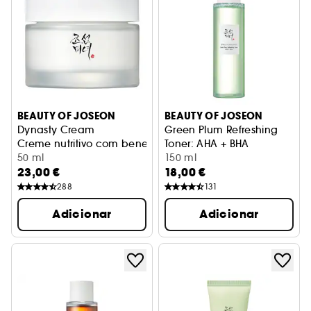
BEAUTY OF JOSEON
BEAUTY OF JOSEON
Dynasty Cream
Green Plum Refreshing
Creme nutritivo com benefícios anti-envelhecimento
Toner: AHA + BHA
50 ml
Loção esfoliante
150 ml
23,00 €
18,00 €
288
131
Adicionar
Adicionar