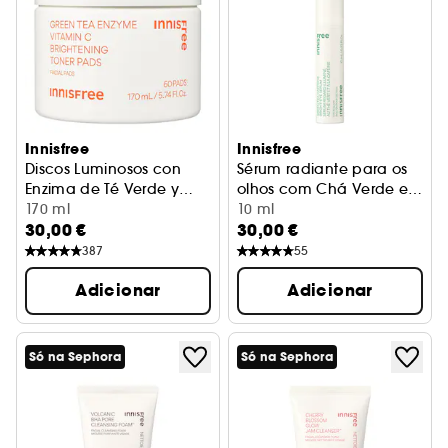
Innisfree
Innisfree
Discos Luminosos con
Sérum radiante para os
Enzima de Té Verde y
olhos com Chá Verde e
Vitamina C
Cuidado antimanchas
170 ml
Cafeína
Sérum Hidratante
10 ml
30,00 €
30,00 €
387
55
Adicionar
Adicionar
Só na Sephora
Só na Sephora