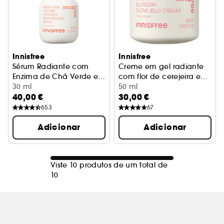
Innisfree
Innisfree
Sérum Radiante com
Creme em gel radiante
Enzima de Chá Verde e
com flor de cerejeira e
Vitamina C
Sérum Antimanchas
30 ml
niacinamida
Creme radiante
50 ml
40,00 €
30,00 €
653
67
Adicionar
Adicionar
Viste 10 produtos de um total de
10