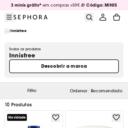
Ir para o menu
Ir para o conteúdo principal
Ir para o rodapé
3 minis grátis*
Código: MINIS
em compras >59€ 🎁
/
...
Innisfree
Todos os produtos
Innisfree
Descobrir a marca
Filtro
Ordenar :
Recomendado
10 Produtos
Novidade