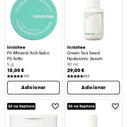
Innisfree
Innisfree
Pó Mineral Anti-Sebo
Green Tea Seed
Pó Solto
Hyaluronic Serum
5 g
Sérum Hidratante
80 ml
10,00 €
29,00 €
195
455
Adicionar
Adicionar
Só na Sephora
Só na Sephora