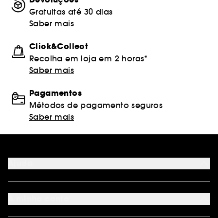
Gratuitas até 30 dias
Saber mais
Click&Collect
Recolha em loja em 2 horas*
Saber mais
Pagamentos
Métodos de pagamento seguros
Saber mais
Ajuda
FAQ
Métodos de pagamento
A minha conta
Condições de Entrega
Devoluções
Seguir encomenda