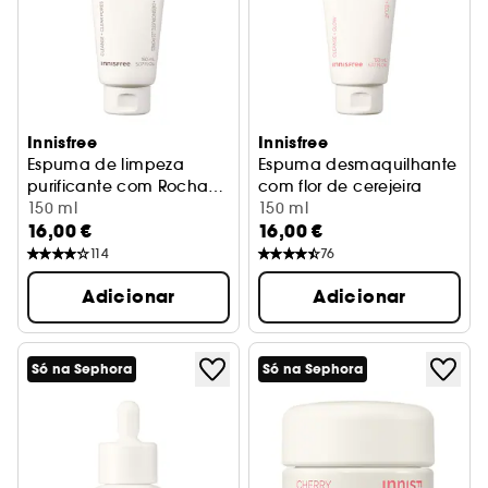
Innisfree
Innisfree
Espuma de limpeza
Espuma desmaquilhante
purificante com Rochas
com flor de cerejeira
Vulcânicas e BHA
Produto de limpeza
150 ml
Espuma de limpeza resplan
150 ml
16,00 €
16,00 €
114
76
Adicionar
Adicionar
Só na Sephora
Só na Sephora