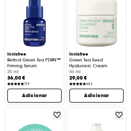
Innisfree
Innisfree
Retinol Green Tea PDRN™
Green Tea Seed
Firming Serum
Hyaluronic Cream
Sérum alisante
25 ml
Creme hidratante
50 ml
36,00 €
29,00 €
719
643
Adicionar
Adicionar