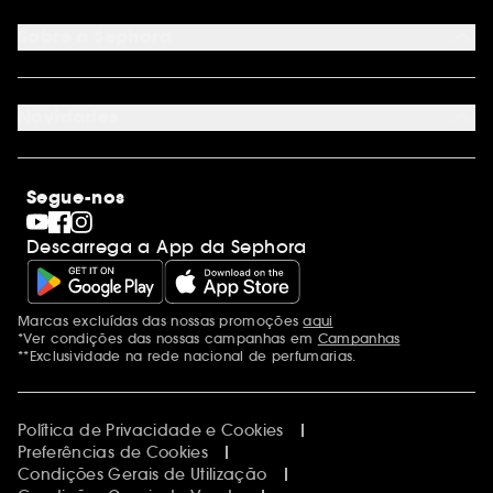
Cartão oferta digital
Programa de Fidelidade
Cartão oferta físico
Sobre a Sephora
Cartão oferta empresas
Site Map
Juntar Sephora
Contacta-nos
Sephora Prize 2026
Novidades
Blog Sephora
Lojas
Saldos
Os nossos compromissos
Maquilhagem
Internacional
Segue-nos
Dia dos Namorados
Descobrir a Sephora
Dia do Pai
Código promocional Sephora
Descarrega a App da Sephora
Dia da Mãe
Calendários do Advento
Singles' Day
Black Friday
Marcas excluídas das nossas promoções
aqui
Menções adicionais
Cyber Monday
*Ver condições das nossas campanhas em
Campanhas
Blue Monday
**Exclusividade na rede nacional de perfumarias.
Política de Privacidade e Cookies
Preferências de Cookies
Condições Gerais de Utilização