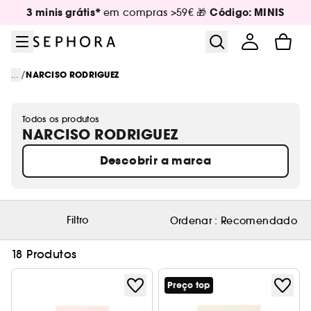
Ir para o menu
Ir para o conteúdo principal
Ir para o rodapé
3 minis grátis*
Código: MINIS
em compras >59€ 🎁
/
...
NARCISO RODRIGUEZ
Todos os produtos
NARCISO RODRIGUEZ
Descobrir a marca
Filtro
Ordenar :
Recomendado
18 Produtos
Preço top