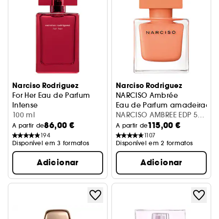
Narciso Rodriguez
Narciso Rodriguez
For Her Eau de Parfum
NARCISO Ambrée
Intense
Eau de Parfum amadeirada
perfume de mulher
100 ml
NARCISO AMBREE EDP 50
86,00 €
115,00 €
ML
A partir de
A partir de
194
1107
Disponível em 3 formatos
Disponível em 2 formatos
Adicionar
Adicionar