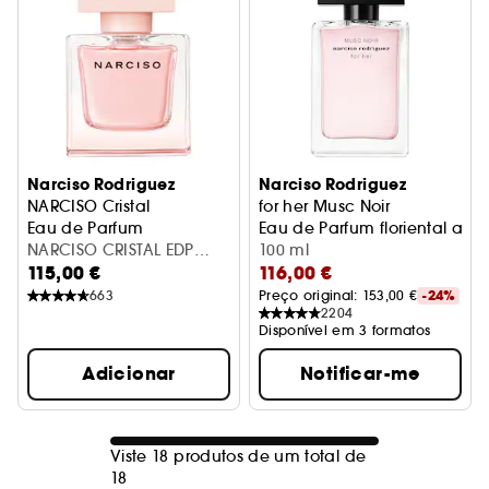
Narciso Rodriguez
Narciso Rodriguez
NARCISO Cristal
for her Musc Noir
Eau de Parfum
Eau de Parfum floriental alm
NARCISO CRISTAL EDP
100 ml
115,00 €
116,00 €
50ML
663
Preço original: 
153,00 €
-24%
2204
Disponível em 3 formatos
Adicionar
Notificar-me
Viste 18 produtos de um total de
18