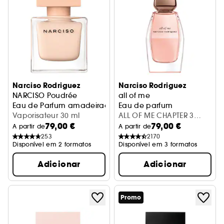
Narciso Rodriguez
Narciso Rodriguez
NARCISO Poudrée
all of me
Eau de Parfum amadeirada floral empoada
Eau de parfum
Vaporisateur 30 ml
ALL OF ME CHAPTER 3
79,00 €
79,00 €
NEW LAUNCH 30ML
A partir de
A partir de
253
2170
Disponível em 2 formatos
Disponível em 3 formatos
Adicionar
Adicionar
Promo