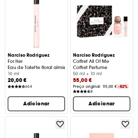
Narciso Rodriguez
Narciso Rodriguez
For Her
Coffret All Of Me
Eau de Toilette floral almiscarada em formato de viagem
Coffret Perfume
10 ml
50 ml + 10 ml
20,00 €
55,00 €
664
Preço original: 
115,00 €
-52%
8
Adicionar
Adicionar