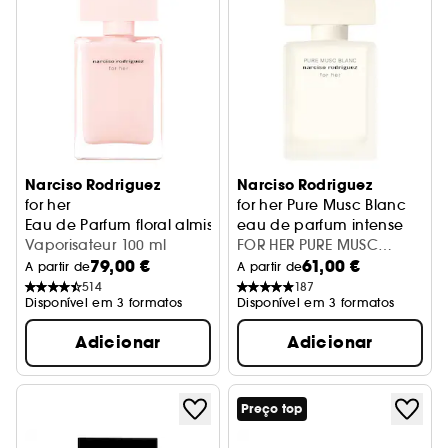
Narciso Rodriguez
Narciso Rodriguez
for her
for her Pure Musc Blanc
Eau de Parfum floral almiscarada
eau de parfum intense
Vaporisateur 100 ml
FOR HER PURE MUSC
79,00 €
61,00 €
BLANC EDPI 30 ML
A partir de
A partir de
514
187
Disponível em 3 formatos
Disponível em 3 formatos
Adicionar
Adicionar
Preço top