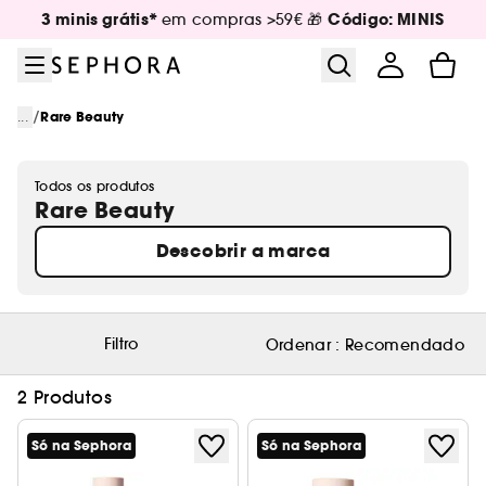
Ir para o menu
Ir para o conteúdo principal
Ir para o rodapé
3 minis grátis*
Código: MINIS
em compras >59€ 🎁
/
...
Rare Beauty
Todos os produtos
Rare Beauty
Descobrir a marca
Filtro
Ordenar :
Recomendado
2 Produtos
Só na Sephora
Só na Sephora