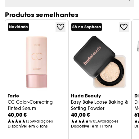
Produtos semelhantes
Novidade
Só na Sephora
Tarte
Huda Beauty
D
CC Color-Correcting
Easy Bake Loose Baking &
D
Tinted Serum
Setting Powder
Ma
40,00 €
40,00 €
6
Sérum Com Cor Corretor CC
Pó solto
il
135
Avaliações
4705
Avaliações
Disponível em 6 tons
Disponível em 11 tons
Di