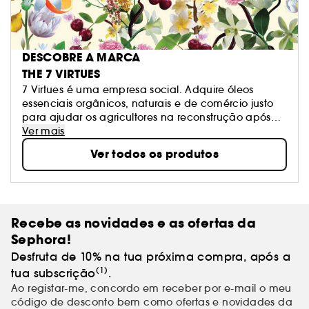
DESCOBRE A MARCA
THE 7 VIRTUES
7 Virtues é uma empresa social. Adquire óleos
essenciais orgânicos, naturais e de comércio justo
para ajudar os agricultores na reconstrução após
guerras ou os conflitos. Os seus perfumes são
Ver mais
hipoalergénicos, contêm álcool orgânico de cana
Ver todos os produtos
de açúcar e, ainda, mais de 22% de óleos
aromáticos para um aroma natural duradouro.
Recebe as novidades e as ofertas da
Sephora!
Desfruta de 10% na tua próxima compra, após a
(1)
tua subscrição
.
Ao registar-me, concordo em receber por e-mail o meu
código de desconto bem como ofertas e novidades da