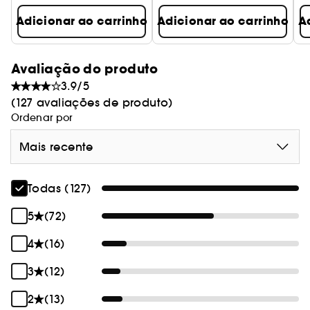
Adicionar ao carrinho
Adicionar ao carrinho
A
Avaliação do produto
3.9/5
(127 avaliações de produto)
Ordenar por
Mais recente
Todas (127)
5
(72)
4
(16)
3
(12)
2
(13)