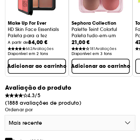
Make Up For Ever
Sephora Collection
T
HD Skin Face Essentials
Palette Teint Colorful
Fa
Paleta para a tez
Paleta tudo-em-um
Pa
84,00 €
21,00 €
4
A partir de
662
Avaliações
181
Avaliações
Disponível em 2 tons
Disponível em 3 tons
Adicionar ao carrinho
Adicionar ao carrinho
Avaliação do produto
4.3/5
(1888 avaliações de produto)
Ordenar por
Mais recente