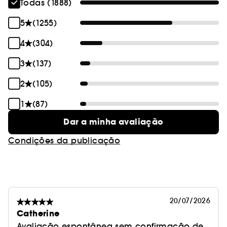
Todas (1888)
5
(1255)
4
(304)
3
(137)
2
(105)
1
(87)
Dar a minha avaliação
Condições da publicação
20/07/2026
Catherine
Avaliação espontânea sem confirmação de