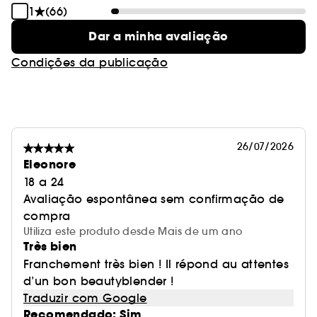
maquilhagem em todo o rosto para obter um
1
(66)
resultado impecável.
Dar a minha avaliação
Condições da publicação
26/07/2026
Eleonore
18 a 24
Avaliação espontânea sem confirmação de
compra
Utiliza este produto desde Mais de um ano
Très bien
Franchement très bien ! Il répond au attentes
d’un bon beautyblender !
Traduzir com Google
Recomendado: Sim