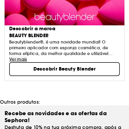
Descobrir a marca
BEAUTY BLENDER
Beautyblender®, é uma novidade mundial! O
primeiro aplicador com esponja cosmética, de
forma elíptica, da melhor qualidade e utilizável
várias vezes. Beautyblender® foi concebido para
Ver mais
oferecer um resultado profissional da tez e uma tez
Descobrir Beauty Blender
sem falhas. Quando utilizas os teus dedos ou
esponjas inferiores que possuem rebordos
aguçados, podes deixar riscos e linhas, o que
estraga a tua preciosa base. Neste momento, a
nova forma e o material exclusivo disponível apenas
com beautyblender® asseguram uma aplicação
Outros produtos:
sem linhas e marcas e evitam o desperdício dos
teus preciosos produtos cosméticos .
Recebe as novidades e as ofertas da
Sephora!
Desfruta de 10% na tua próxima compra, após a