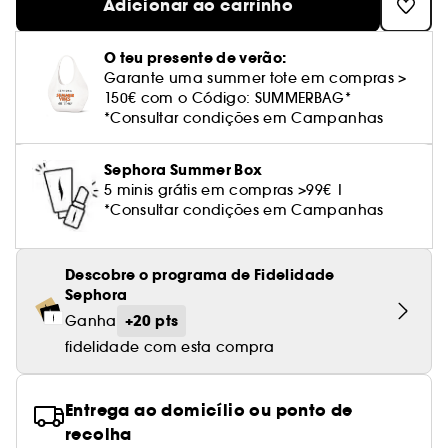
Cuidado corporal perfumado
Adicionar ao carrinho
Leite desmaquilhante
Perfume fresco
Brilho & suavidade
Creme com cor
Óleo desmaquilhante
Gel de barbear e loção pós-barba
frizz
PHLUR
Coffrets de rosto
Utensílios de beleza rosto
Tratamento anti-vermelhidão
Tarte
Ver tudo
Tratamento rosto parafarmácia
Acessórios maquilhagem
Óleos e difusores
Cuidado de unhas
Westman Atelier
Água micelar
Perfume amadeirado
Cuidado do couro cabeludo
O teu presente de verão:
Leite desmaquilhante
Cabelo sem brilho
Prada Beauty
Utensílios e acessórios de limpeza
Tratamento minimizador dos poros
Rare Beauty
Cremes de olhos
Garante uma summer tote em compras >
Ver tudo
Tratamento Sephora Collection
Try me
Toalhitas desmaquilhantes
Perfume com baunilha
Volume
150€ com o Código: SUMMERBAG*
Westman Atelier
Pinças
Tratamento reafirmante e lifting
Rem Beauty
Limpeza & esfoliantes
*Consultar condições em Campanhas
Corpo parafarmácia
Perfume doce
Coloração
Tratamento purificante e matificante
Sephora Collection
Hidratantes
Sephora Summer Box
Tratamento parafarmácia
Protetor solar cabelo
5 minis grátis em compras >99€ |
Yepoda
Anti-idade
*Consultar condições em Campanhas
Solares parafarmácia
Anti-caspa
Descobre o programa de Fidelidade
Sephora
+20 pts
Ganha
fidelidade com esta compra
Entrega ao domicílio ou ponto de
recolha