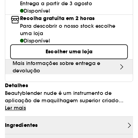
Entrega a partir de 3 agosto
Disponível
Recolha gratuita em 2 horas
Para descobrir o nosso stock escolhe
uma loja
Disponível
Escolher uma loja
Mais informações sobre entrega e
devolução
Detalhes
Beautyblender nude é um instrumento de
aplicação de maquilhagem superior criado
especialmente para sublimar a pele, dando-lhe
Ler mais
uma textura perfeita incrivelmente natural. A
esponja sem rebordo será uma escolha
Ingredientes
preferencial para aplicar a base e qualquer
outro produto destinado a fazer sobressair a sua