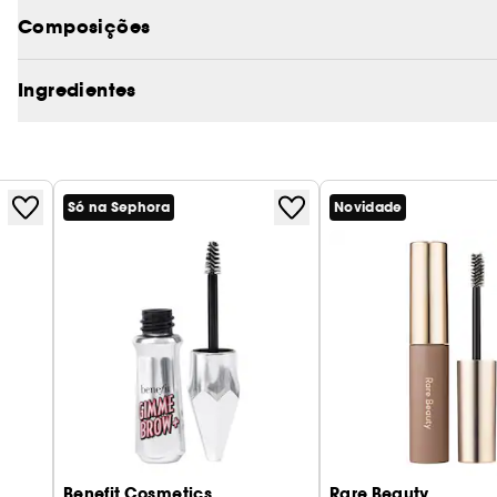
Composições
Ingredientes
Só na Sephora
Novidade
Benefit Cosmetics
Rare Beauty