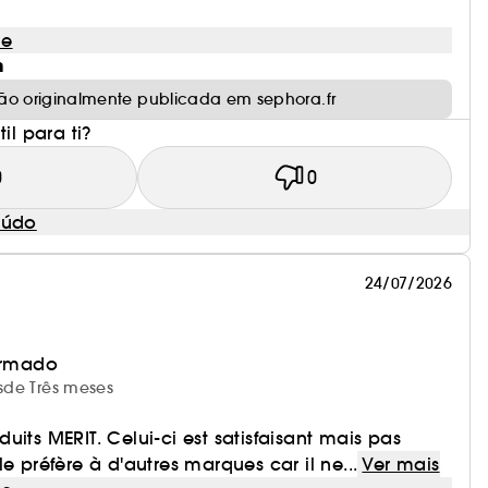
le
m
ão originalmente publicada em sephora.fr
il para ti?
0
0
eúdo
24/07/2026
irmado
esde Três meses
uits MERIT. Celui-ci est satisfaisant mais pas
e préfère à d'autres marques car il ne...
Ver mais