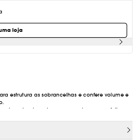
a
 uma loja
ara estrutura as sobrancelhas e confere volume e
o.
aspeto natural e volumoso que dura, sem efeito
rigem natural.