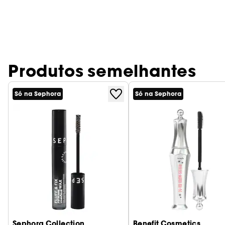
Produtos semelhantes
Só na Sephora
Só na Sephora
Sephora Collection
Benefit Cosmetics