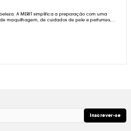
 beleza. A MERIT simplifica a preparação com uma
 de maquilhagem, de cuidados de pele e perfumes,
toda a simplicidade — produtos que irás usar todos os
Inscrever-se