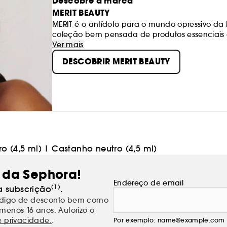
Descobre a marca
MERIT BEAUTY
MERIT é o antídoto para o mundo opressivo da
coleção bem pensada de produtos essenciais
desenvolvidos para uma utilização diária com 
Ver mais
dias e que te acompanharão durante anos.
DESCOBRIR MERIT BEAUTY
o (4,5 ml)
|
Castanho neutro (4,5 ml)
 da Sephora!
Endereço de email
(1)
a subscrição
.
código de desconto bem como
menos 16 anos. Autorizo o
e privacidade.
.
Por exemplo: name@example.com