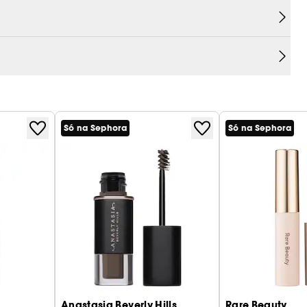
Só na Sephora
Só na Sephora
Anastasia Beverly Hills
Rare Beauty