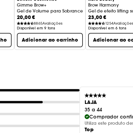
Gimme Brow+
Brow Harmony
Gel de Volume para Sobrancelhas Tamanho de Via
Gel de efeito lifting
20,00 €
23,00 €
8865
Avaliações
1254
Avaliaçõe
Disponível em 9 tons
Disponível em 6 tons
nho
Adicionar ao carrinho
Adicionar ao c
LAJA
35 a 44
Comprador conf
Utiliza este produto 
Top