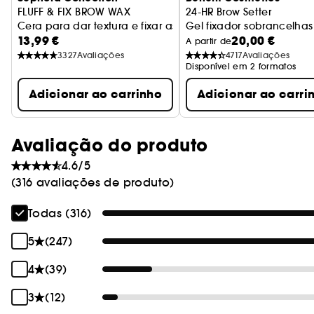
FLUFF & FIX BROW WAX
24-HR Brow Setter
Cera para dar textura e fixar as sobrancelhas
Gel fixador sobrancelhas
13,99 €
20,00 €
A partir de
3327
Avaliações
4717
Avaliações
Disponível em 2 formatos
Adicionar ao carrinho
Adicionar ao carri
Avaliação do produto
4.6/5
(316 avaliações de produto)
Todas (316)
5
(247)
4
(39)
3
(12)