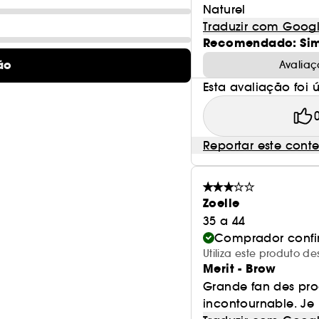
Naturel
Traduzir com Goog
Recomendado: Si
ão
Avaliaç
Esta avaliação foi út
Reportar este cont
Zoelle
35 a 44
Comprador conf
Utiliza este produto d
Merit - Brow
Grande fan des prod
incontournable. Je l