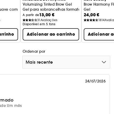
Volumizing Tinted Brow Gel
Brow Harmony Fle
gem
 suave com cor
Gel para sobrancelhas formato de viagem
Gel
13,00 €
24,00 €
Gel Sobrancelh
A partir de
s
31
Avaliações
1814
Avali
Disponível em 5 tons
arrinho
Adicionar ao carrinho
Adicionar a
Ordenar por
Mais recente
24/07/2026
irmado
desde Um mês