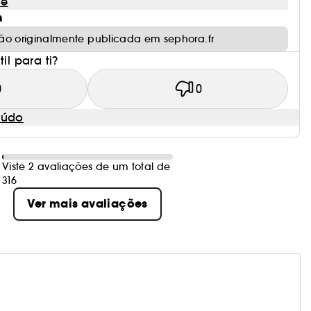
le
m
ão originalmente publicada em sephora.fr
il para ti?
0
0
eúdo
Viste 2 avaliações de um total de
316
Ver mais avaliações