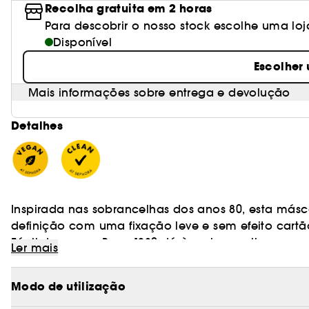
Recolha gratuita em 2 horas
Para descobrir o nosso stock escolhe uma loj
Disponível
Escolher
Mais informações sobre entrega e devolução
Detalhes
Inspirada nas sobrancelhas dos anos 80, esta másc
definição com uma fixação leve e sem efeito cartã
Fácil de usar, a Brow 1980 dá às sobrancelhas um 
Ler mais
cartão ou resíduos.
Vegan :
Produtos fabricados com ingredientes de o
Modo de utilização
Sabe mais sobre Clean at Sephora
(AQUÍ)