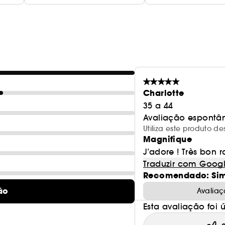
Charlotte
35 a 44
Avaliação espontâ
Utiliza este produto 
Magnifique
J’adore ! Très bon r
Traduzir com Goog
Recomendado: Si
ão
Avaliaç
Esta avaliação foi út