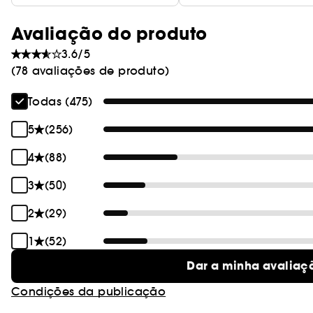
Avaliação do produto
3.6/5
(78 avaliações de produto)
Todas (475)
5
(256)
4
(88)
3
(50)
2
(29)
1
(52)
Dar a minha avaliaç
Condições da publicação