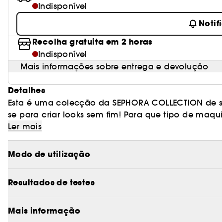
Indisponível
Notif
Recolha gratuita em 2 horas
Indisponível
Mais informações sobre entrega e devolução
Detalhes
Esta é uma colecção da SEPHORA COLLECTION de so
se para criar looks sem fim! Para que tipo de maquilhagem? Estes tons existem com 3 acabamentos
diferentes: mate, nacarado e glitter. Perfeitas par
Ler mais
criatividade não tem fim. Desde maquilhagens nude
de criar as suas próprias combinações e torna-las no seu próprio estilo.
Modo de utilização
de alta cobertura; - Duração até 10horas*(1); - Of
receber até 4 sombras na compra de 2 destas somb
Resultados de testes
Mais informação