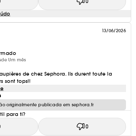
0
0
eúdo
13/06/2026
irmado
desde Um mês
paupières de chez Sephora. Ils durent toute la
s sont tops!!
le
m
ão originalmente publicada em sephora.fr
il para ti?
0
0