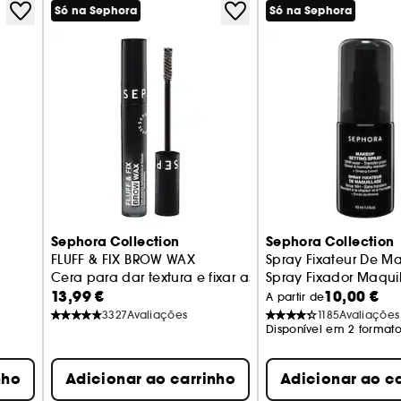
Só na Sephora
Só na Sephora
Sephora Collection
Sephora Collection
FLUFF & FIX BROW WAX
Spray Fixateur De M
Cera para dar textura e fixar as sobrancelhas
Spray Fixador Maqu
13,99 €
10,00 €
A partir de
3327
Avaliações
1185
Avaliações
Disponível em 2 formato
nho
Adicionar ao carrinho
Adicionar ao c