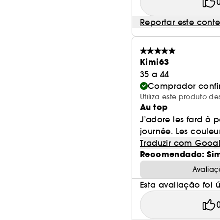
Reportar este cont
Kimi63
35 a 44
Comprador conf
Utiliza este produto 
Au top
J’adore les fard à 
journée. Les couleur
Traduzir com Goog
Recomendado: Si
Avaliaç
Esta avaliação foi út