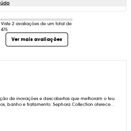
eúdo
Viste 2 avaliações de um total de
475
Ver mais avaliações
ção de inovações e descobertas que melhoram o teu
os, banho e tratamento: Sephora Collection oferece
os produtos estão na vanguarda das tendências e são
teus próprios visuais e mudar quando te apetecer!