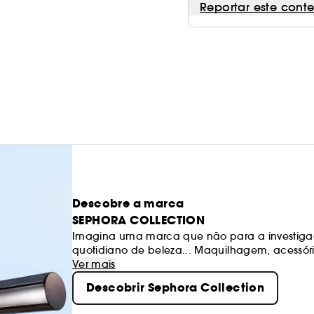
Reportar este cont
Descobre a marca
SEPHORA COLLECTION
Imagina uma marca que não para a investiga
quotidiano de beleza... Maquilhagem, acessóri
produtos excitantes, texturas e cores. Os noss
Ver mais
sempre de qualidade. Sê livre para criares os 
Descobrir Sephora Collection