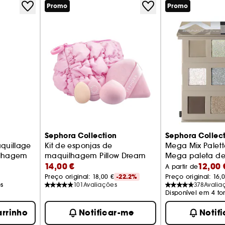
Promo
Promo
Sephora Collection
Sephora Collec
aquillage
Kit de esponjas de
Mega Mix Palett
ilhagem
maquilhagem Pillow Dream
Mega paleta de
14,00 €
12,00 
Kit de esponjas para a tez
A partir de
Preço original: 
18,00 €
-22.2%
Preço original: 
16,
s
101
Avaliações
378
Avalia
Disponível em 4 to
arrinho
Notificar-me
Notif