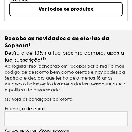
fundação, há 40 anos, juntamente com o
Ver todos os produtos
dermatologista e o farmacêutico, manteve um firme
compromisso de responder eficazmente às
necessidades da pele. O resultado? Uma gama de
produtos na vanguarda da dermatologia, com
fórmulas avançadas e texturas inovadoras para
Recebe as novidades e as ofertas da
melhores tratamentos.
Sephora!
Desfruta de 10% na tua próxima compra, após a
(1)
tua subscrição
.
Ao registar-me, concordo em receber por e-mail o meu
código de desconto bem como ofertas e novidades da
Sephora e declaro que tenho pelo menos 16 anos.
Autorizo o tratamento dos meus
dados pessoais
e aceito
a política de privacidade.
.
(1) Veja as condições da oferta
Endereço de email
Por exemplo: name@example.com