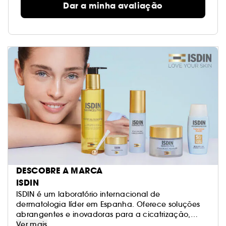
Dar a minha avaliação
DESCOBRE A MARCA
ISDIN
ISDIN é um laboratório internacional de
dermatologia líder em Espanha. Oferece soluções
abrangentes e inovadoras para a cicatrização,
prevenção e tratamento da pele. Desde a sua
Ver mais