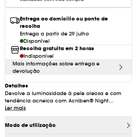
Entrega ao domicílio ou ponto de
recolha
Entrega a partir de 29 julho
Disponível
Recolha gratuita em 2 horas
Indisponível
Mais informações sobre entrega e
devolução
Detalhes
Devolve a luminosidade à pele oleosa e com
tendência acneica com Acniben® Night
Concentrate Sérum de noite Anti-Imperfeições. A
Ler mais
sua potente fórmula, com retinaldeído, zinco
PCA e niacinamida, ajuda a diminuir e prevenir
Modo de utilização
borbulhas, pontos negros e marcas residuais na