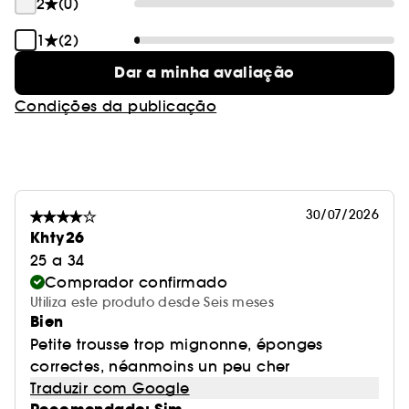
2
(0)
1
(2)
Dar a minha avaliação
Condições da publicação
30/07/2026
Khty26
25 a 34
Comprador confirmado
Utiliza este produto desde Seis meses
Bien
Petite trousse trop mignonne, éponges
correctes, néanmoins un peu cher
Traduzir com Google