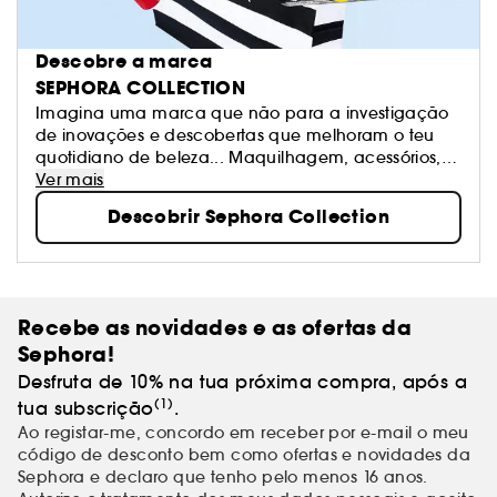
Descobre a marca
SEPHORA COLLECTION
Imagina uma marca que não para a investigação
de inovações e descobertas que melhoram o teu
quotidiano de beleza... Maquilhagem, acessórios,
banho e tratamento: Sephora Collection oferece
Ver mais
produtos excitantes, texturas e cores. Os nossos
Descobrir Sephora Collection
produtos estão na vanguarda das tendências e são
sempre de qualidade. Sê livre para criares os teus
próprios visuais e mudar quando te apetecer!
Recebe as novidades e as ofertas da
Sephora!
Desfruta de 10% na tua próxima compra, após a
(1)
tua subscrição
.
Ao registar-me, concordo em receber por e-mail o meu
código de desconto bem como ofertas e novidades da
Sephora e declaro que tenho pelo menos 16 anos.