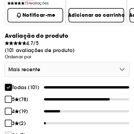
adorável estojo acolchoado. O seu toque suave
73
Avaliações
faz lembrar o conforto de uma almofada fofa.
Notificar-me
Adicionar ao carrinho
A
Conserva-o para guardares todos os teus
Pillow Dream = sonho doce
pequenos acessórios favoritos.
Avaliação do produto
4.7/5
(101 avaliações de produto)
Ordenar por
Mais recente
Todas (101)
5
(78)
4
(19)
3
(2)