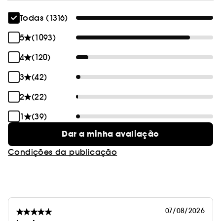
Todas (1316)
5
(1093)
4
(120)
3
(42)
2
(22)
1
(39)
Dar a minha avaliação
Condições da publicação
07/08/2026