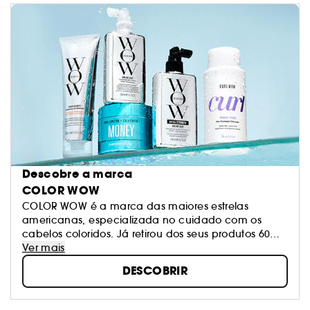
Descobre a marca
COLOR WOW
COLOR WOW é a marca das maiores estrelas
americanas, especializada no cuidado com os
cabelos coloridos. Já retirou dos seus produtos 60
ingredientes que podem alterar a cor e a qualidade
Ver mais
dos cabelos.
DESCOBRIR
Chris Appleton, embaixador e cabeleireiro oficial de
celebridades, como a Jennifer Lopez que é
conhecida pelo seu estilo "Glass Hair" feito com os