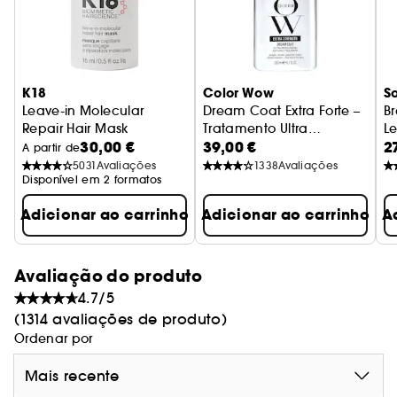
K18
Color Wow
So
Leave-in Molecular
Dream Coat Extra Forte –
Br
Repair Hair Mask
Tratamento Ultra
Le
30,00 €
39,00 €
2
Cabelo Danificado - Formato Viagem
Hidratante Anti-Frizz
B
A partir de
5031
Avaliações
1338
Avaliações
Disponível em 2 formatos
Adicionar ao carrinho
Adicionar ao carrinho
A
Avaliação do produto
4.7/5
(1314 avaliações de produto)
Ordenar por
Mais recente