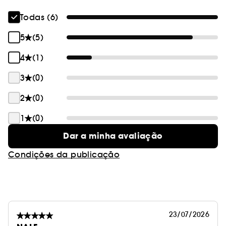
A sua textura de sérum alisante ilumina e
aperfeiçoa a pele. Perfume floral, amadeirado e
Todas (6)
almiscarado.
5
(5)
4
(1)
3
(0)
2
(0)
1
(0)
Dar a minha avaliação
Condições da publicação
23/07/2026