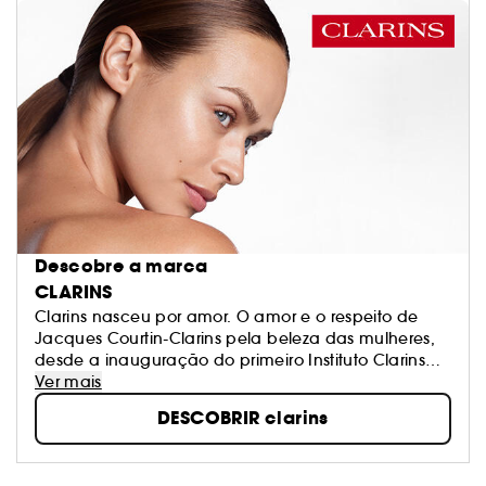
Descobre a marca
CLARINS
Clarins nasceu por amor. O amor e o respeito de
Jacques Courtin-Clarins pela beleza das mulheres,
desde a inauguração do primeiro Instituto Clarins
em Paris, em 1954. N ° 1 Beleza Europeia, a Clarins
Ver mais
trabalha incansavelmente para oferecer a todas as
DESCOBRIR clarins
mulheres o melhor da natureza. A Clarins tem
milhões de clientes fiéis e, para a marca, cada um
é único.