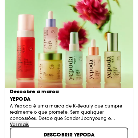
Descobre a marca
YEPODA
A Yepoda é uma marca de K-Beauty que cumpre
realmente o que promete. Sem quaisquer
concessões. Desde que Sander Joonyoung e
Veronika lançaram a marca em 2020, assumiram
Ver mais
como missão oferecer uma inovação coreana
DESCOBRIR YEPODA
autêntica na qual se pode confiar.