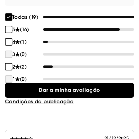
Todas (19)
5
(16)
4
(1)
3
(0)
2
(2)
1
(0)
Dar a minha avaliação
Condições da publicação
21/12/2025