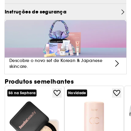
brilho ou guardá-lo só para ti, este coffret é o
cuidado de inverno indispensável.
Instruções de segurança
Descobre o novo set de Korean & Japanese
skincare.
Produtos semelhantes
Só na Sephora
Novidade