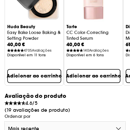
Huda Beauty
Tarte
D
Easy Bake Loose Baking &
CC Color-Correcting
D
Setting Powder
Tinted Serum
Ma
40,00 €
40,00 €
6
Pó solto
Sérum Com Cor Corretor CC
il
4705
Avaliações
140
Avaliações
Disponível em 11 tons
Disponível em 6 tons
Di
Adicionar ao carrinho
Adicionar ao carrinho
A
Avaliação do produto
4.6/5
(19 avaliações de produto)
Ordenar por
Mais recente