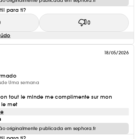
ão originalmente publicada em sephora.fr
il para ti?
0
0
eúdo
18/05/2026
irmado
 desde Uma semana
lacon tout le mlnde me complimente sur mon
 le met
le
m
ão originalmente publicada em sephora.fr
il para ti?