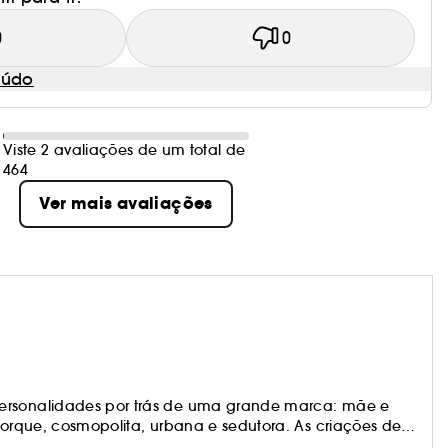
0
0
eúdo
Viste 2 avaliações de um total de
464
Ver mais avaliações
personalidades por trás de uma grande marca: mãe e
 Iorque, cosmopolita, urbana e sedutora. As criações de
adeiros clássicos modernos e intemporais. O seu estilo,