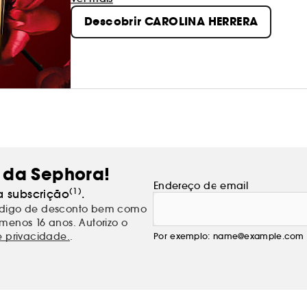
elegante e sensual, mistura uma sofisticação d
Descobrir CAROLINA HERRERA
americana, nomeadamente na linha icónica, o
 da Sephora!
Endereço de email
(1)
a subscrição
.
código de desconto bem como
menos 16 anos. Autorizo o
e privacidade.
.
Por exemplo: name@example.com