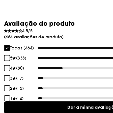
Avaliação do produto
4.5/5
(464 avaliações de produto)
Todas (464)
5
(338)
4
(80)
3
(17)
2
(15)
1
(14)
Dar a minha avaliaç