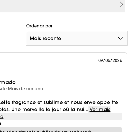
Ordenar por
Mais recente
olfativa, abrindo com notas de topo de groselha-
edutor coração de rosas. As notas de base de
ndente e contemporâneo.
09/06/2026
irmado
desde Mais de um ano
el, com um fantástico interior vermelho – um tom
cette fragrance et sublime et nous enveloppe tte
o e beleza.
tes. Une merveille le jour où la nui...
Ver mais
le
m