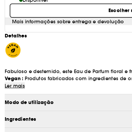
Disponível
Escolher
Mais informações sobre entrega e devolução
Detalhes
Fabuloso e destemido, este Eau de Parfum floral e 
Vegan :
Produtos fabricados com ingredientes de o
FABULOSA E DESTEMIDA
Ler mais
Very Good Girl é uma interpretação ousada da icón
Modo de utilização
coração, com o seu aroma a rosas e o seu design 
Carolina Herrera da dualidade da mulher moderna
Ingredientes
mostra-nos que a multifacetada natureza da femin
verdadeira beleza de ser mulher.