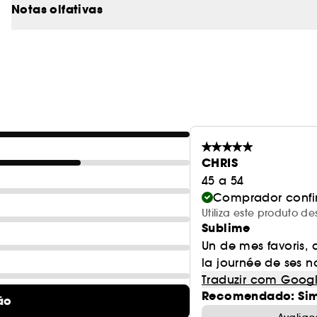
Notas olfativas
UMA VIAGEM OLFATIVA SURPREENDENTE
Very Good Girl leva-a numa surpreendente viagem 
vermelha e líchia exótica, dando passagem a um s
vetiver e baunilha proporcionam um final surpree
CHRIS
45 a 54
SÍMBOLO DE PAIXÃO
Comprador conf
Utiliza este produto 
Sublime
O icónico stiletto de Good Girl elevado a outro nív
Un de mes favoris, 
próprio da marca e símbolo de paixão, sofisticaçã
la journée de ses no
Traduzir com Goog
Recomendado: Si
ão