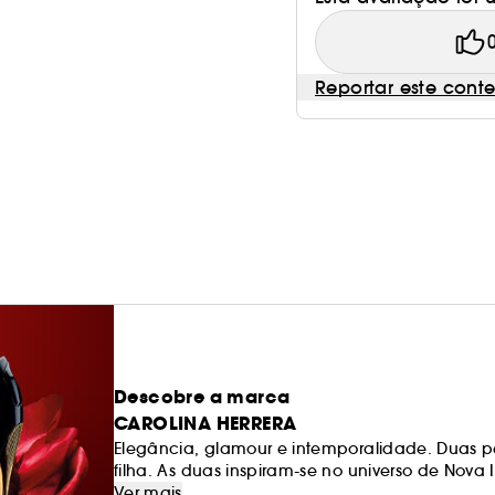
Reportar este cont
Descobre a marca
CAROLINA HERRERA
Elegância, glamour e intemporalidade. Duas 
filha. As duas inspiram-se no universo de Nova
moda e de perfume de Carolina Herrera são verd
Ver mais