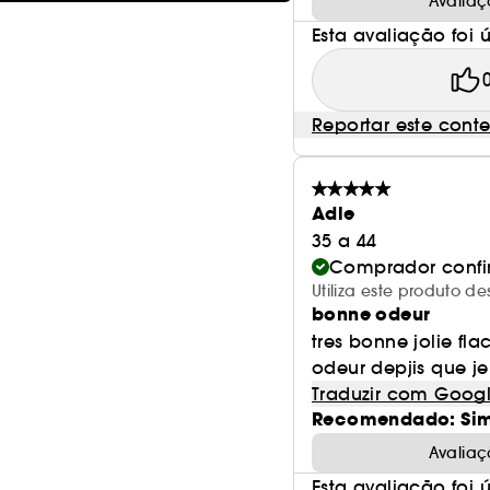
Avaliaç
Esta avaliação foi út
Reportar este cont
Adle
35 a 44
Comprador conf
Utiliza este produto
bonne odeur
tres bonne jolie f
odeur depjis que je
Traduzir com Goog
Recomendado: Si
Avaliaç
Esta avaliação foi út