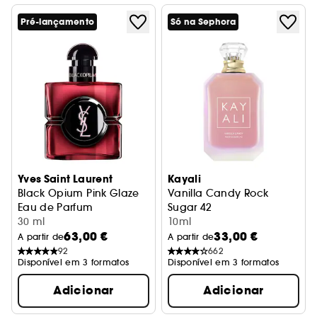
Pré-lançamento
Só na Sephora
Yves Saint Laurent
Kayali
Black Opium Pink Glaze
Vanilla Candy Rock
Eau de Parfum
Sugar 42
30 ml
Eau de Parfum
10ml
63,00 €
33,00 €
A partir de
A partir de
92
662
Disponível em 3 formatos
Disponível em 3 formatos
Adicionar
Adicionar