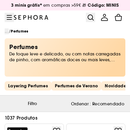
Ir para o menu
Ir para o conteúdo principal
Ir para o rodapé
3 minis grátis*
Código: MINIS
em compras >59€ 🎁
/
...
Perfumes
Perfumes
De toque leve e delicado, ou com notas carregadas
de pinho, com aromáticas doces ou mais leves,
combinando perfeitamente com a temperatura que
só chega no verão. As escolhas da Sephora são
variadas e ideais para cada um.
Saltar os links rápidos
Layering Perfumes
Perfumes de Verano
Novidades
Filtro
Ordenar :
Recomendado
1037 Produtos