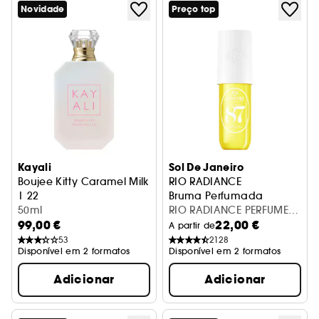
Novidade
Preço top
Kayali
Sol De Janeiro
Boujee Kitty Caramel Milk
RIO RADIANCE
| 22
Bruma Perfumada
Eau De Parfum
50ml
RIO RADIANCE PERFUME
99,00 €
22,00 €
MIST
A partir de
53
2128
Disponível em 2 formatos
Disponível em 2 formatos
Adicionar
Adicionar