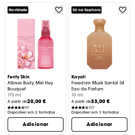
Novidade
Só na Sephora
Fenty Skin
Kayali
Allover Body Mist Hey
Freedom Musk Santal 34
Bouquet
Eau de Parfum
Bruma perfumada para o corpo
175 ml
10 ml
20,00 €
33,00 €
A partir de
A partir de
59
107
Disponível em 2 formatos
Disponível em 3 formatos
Adicionar
Adicionar