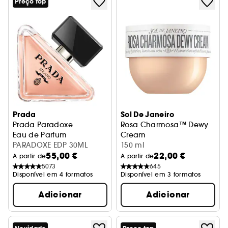
Preço top
Prada
Sol De Janeiro
Prada Paradoxe
Rosa Charmosa™ Dewy
Eau de Parfum
Cream
PARADOXE EDP 30ML
Creme de corpo que realça 
150 ml
55,00 €
22,00 €
A partir de
A partir de
5073
645
Disponível em 4 formatos
Disponível em 3 formatos
Adicionar
Adicionar