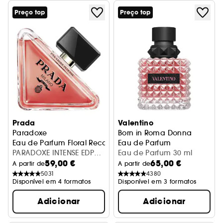
Preço top
Preço top
Prada
Valentino
Paradoxe
Born in Roma Donna
Eau de Parfum Floral Recarregável para Senhora
Eau de Parfum
PARADOXE INTENSE EDP
Eau de Parfum 30 ml
59,00 €
65,00 €
30ML
A partir de
A partir de
5031
4380
Disponível em 4 formatos
Disponível em 3 formatos
Adicionar
Adicionar