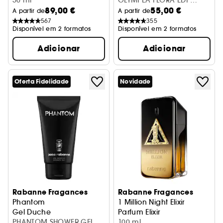
Parfum
50 ml
OLYMPÉA FLORA EDP
89,00 €
55,00 €
INTENSE 30ML
A partir de
A partir de
567
355
Disponível em 2 formatos
Disponível em 2 formatos
Adicionar
Adicionar
Oferta Fidelidade
Novidade
Rabanne Fragances
Rabanne Fragances
Phantom
1 Million Night Elixir
Gel Duche
Parfum Elixir
PHANTOM SHOWER GEL
Extracts of Perfume
100 ml