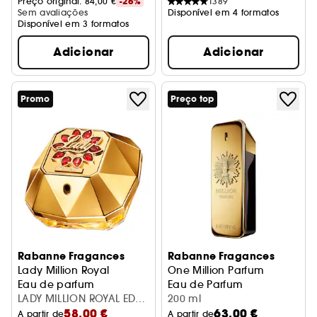
Preço original: 
84,00 €
-26%
1389
Sem avaliações
Disponível em 4 formatos
Disponível em 3 formatos
Adicionar
Adicionar
Promo
Preço top
Rabanne Fragances
Rabanne Fragances
Lady Million Royal
One Million Parfum
Eau de parfum
Eau de Parfum
LADY MILLION ROYAL EDP
200 ml
58,00 €
63,00 €
30ML
A partir de
A partir de