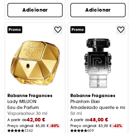
Adicionar
Adicionar
Promo
Promo
Rabanne Fragances
Rabanne Fragances
Lady MILLION
Phantom Elixir
Eau de Parfum
Amadeirado quente e miner
Vaporisateur 30 ml
50 ml
42,00 €
48,00 €
A partir de
A partir de
Preço original: 
85,00 €
-50%
Preço original: 
83,00 €
-42%
3362
609