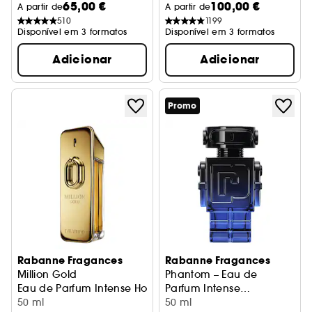
65,00 €
100,00 €
A partir de
A partir de
510
1199
Disponível em 3 formatos
Disponível em 3 formatos
Adicionar
Adicionar
Promo
Rabanne Fragances
Rabanne Fragances
Million Gold
Phantom – Eau de
Eau de Parfum Intense Homem
Parfum Intense
50 ml
aromática e âmbar
50 ml