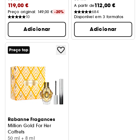
119,00 €
112,00 €
A partir de
Preço original: 
149,00 €
-20%
684
10
Disponível em 3 formatos
Adicionar
Adicionar
Preço top
Rabanne Fragances
Million Gold For Her
Coffrets
50 ml + 8 ml