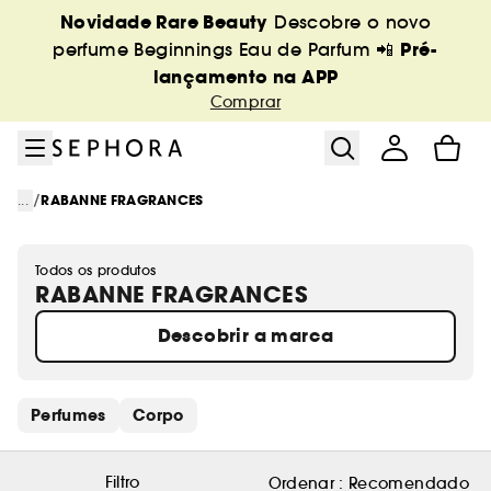
Ir para o menu
Ir para o conteúdo principal
Ir para o rodapé
Novidade Rare Beauty
Descobre o novo
Pré-
perfume Beginnings Eau de Parfum 📲
lançamento na APP
Comprar
/
...
RABANNE FRAGRANCES
Todos os produtos
RABANNE FRAGRANCES
Descobrir a marca
Saltar os links rápidos
Perfumes
Corpo
Filtro
Ordenar :
Recomendado