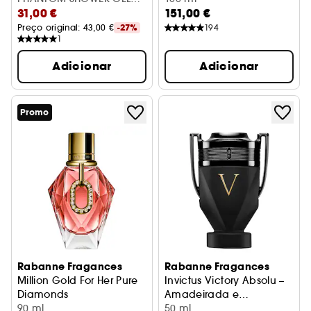
31,00 €
151,00 €
150ML
Preço original: 
43,00 €
-27%
194
1
Adicionar
Adicionar
Promo
Rabanne Fragances
Rabanne Fragances
Million Gold For Her Pure
Invictus Victory Absolu –
Diamonds
Amadeirada e
Eau de Parfum
90 ml
especiada
50 ml