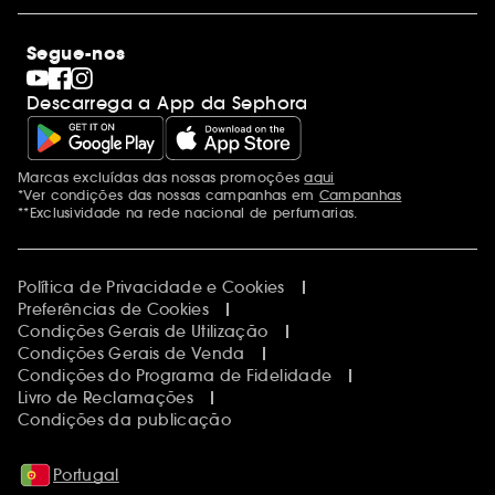
Lojas
Saldos
Os nossos compromissos
Maquilhagem
Internacional
Segue-nos
Dia dos Namorados
Descobrir a Sephora
Dia do Pai
Código promocional Sephora
Descarrega a App da Sephora
Dia da Mãe
Calendários do Advento
Singles' Day
Black Friday
Marcas excluídas das nossas promoções
aqui
Menções adicionais
Cyber Monday
*Ver condições das nossas campanhas em
Campanhas
Blue Monday
**Exclusividade na rede nacional de perfumarias.
Política de Privacidade e Cookies
Preferências de Cookies
Condições Gerais de Utilização
Condições Gerais de Venda
Condições do Programa de Fidelidade
Livro de Reclamações
Condições da publicação
Portugal