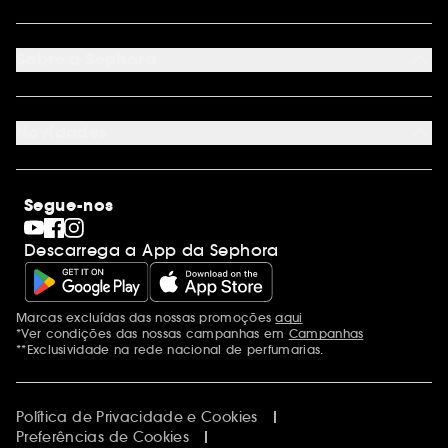
Devoluções
Seguir encomenda
Cartão oferta digital
Programa de Fidelidade
Cartão oferta físico
Sobre a Sephora
Cartão oferta empresas
Site Map
Juntar Sephora
Contacta-nos
Sephora Prize 2026
Novidades
Blog Sephora
Lojas
Saldos
Os nossos compromissos
Maquilhagem
Internacional
Segue-nos
Dia dos Namorados
Descobrir a Sephora
Dia do Pai
Código promocional Sephora
Descarrega a App da Sephora
Dia da Mãe
Calendários do Advento
Singles' Day
Black Friday
Marcas excluídas das nossas promoções
aqui
Menções adicionais
Cyber Monday
*Ver condições das nossas campanhas em
Campanhas
Blue Monday
**Exclusividade na rede nacional de perfumarias.
Política de Privacidade e Cookies
Preferências de Cookies