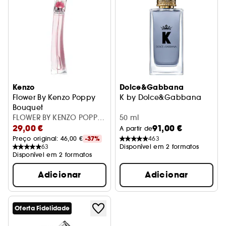
Kenzo
Dolce&Gabbana
Flower By Kenzo Poppy
K by Dolce&Gabbana
Bouquet
Eau de Toilette
FLOWER BY KENZO POPPY
50 ml
29,00 €
91,00 €
EDT 30ML
A partir de
Preço original: 
46,00 €
-37%
463
63
Disponível em 2 formatos
Disponível em 2 formatos
Adicionar
Adicionar
Oferta Fidelidade