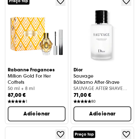
Preço top
Rabanne Fragances
Dior
Million Gold For Her
Sauvage
Coffrets
Bálsamo After-Shave
50 ml + 8 ml
SAUVAGE AFTER SHAVE
87,00 €
71,00 €
BALM 100ML
1
80
Adicionar
Adicionar
Preço top