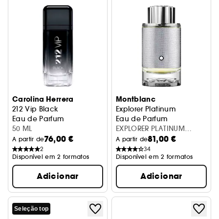
Carolina Herrera
Montblanc
212 Vip Black
Explorer Platinum
Eau de Parfum
Eau de Parfum
50 ML
EXPLORER PLATINUM
76,00 €
81,00 €
MONTBLANC EDP 60ML
A partir de
A partir de
2
34
Disponível em 2 formatos
Disponível em 2 formatos
Adicionar
Adicionar
Seleção top