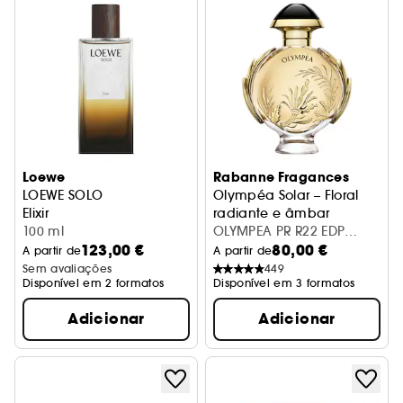
Loewe
Rabanne Fragances
LOEWE SOLO
Olympéa Solar – Floral
Elixir
radiante e âmbar
100 ml
OLYMPEA PR R22 EDP
123,00 €
80,00 €
80ML
A partir de
A partir de
Sem avaliações
449
Disponível em 2 formatos
Disponível em 3 formatos
Adicionar
Adicionar