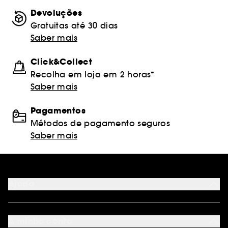
Devoluções
Gratuitas até 30 dias
Saber mais
Click&Collect
Recolha em loja em 2 horas*
Saber mais
Pagamentos
Métodos de pagamento seguros
Saber mais
Ajuda
FAQ
Métodos de pagamento
A minha conta
Condições de Entrega