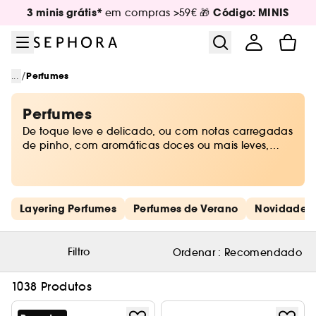
Ir para o menu
Ir para o conteúdo principal
Ir para o rodapé
3 minis grátis*
Código: MINIS
em compras >59€ 🎁
/
...
Perfumes
Perfumes
De toque leve e delicado, ou com notas carregadas
de pinho, com aromáticas doces ou mais leves,
combinando perfeitamente com a temperatura que
só chega no verão. As escolhas da Sephora são
variadas e ideais para cada um.
Saltar os links rápidos
Layering Perfumes
Perfumes de Verano
Novidades
Filtro
Ordenar :
Recomendado
1038 Produtos