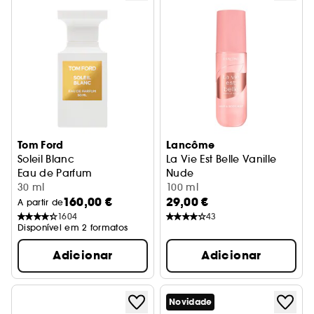
Tom Ford
Lancôme
Soleil Blanc
La Vie Est Belle Vanille
Eau de Parfum
Nude
30 ml
Bruma Corporal
100 ml
160,00 €
29,00 €
A partir de
1604
43
Disponível em 2 formatos
Adicionar
Adicionar
Novidade