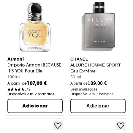
Armani
CHANEL
Emporio Armani BECAUSE
ALLURE HOMME SPORT
IT'S YOU Pour Elle
Eau Extrême
Eau de Parfum
100ml
50 ml
107,00 €
109,00 €
A partir de
A partir de
572
Sem avaliações
Disponível em 2 formatos
Disponível em 3 formatos
Adicionar
Adicionar