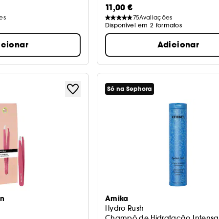
11,00 €
es
75
Avaliações
Disponível em 2 formatos
icionar
Adicionar
Só na Sephora
on
Amika
Hydro Rush
Champô de Hidratação Intensa