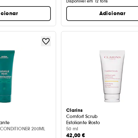
Disponível em 12 tons
icionar
Adicionar
Clarins
Comfort Scrub
cante
Esfoliante Rosto
 CONDITIONER 200ML
50 ml
42,00 €