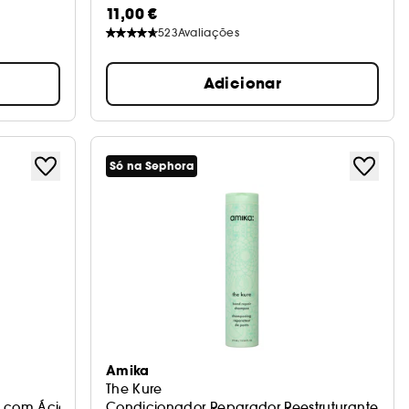
11,00 €
523
Avaliações
Adicionar
Só na Sephora
Amika
The Kure
 com Ácido Hialurónico
Condicionador Reparador Reestruturante par