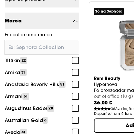
Só na Sephora
Maquilhagem
1118
Marca
Tratamento
1200
Encontrar uma marca
Perfumes
480
Cabelo
522
111Skin
22
Acessórios
151
Amika
31
Corpo
26
Rem Beauty
Anastasia Beverly Hills
Hypernova
51
Pó bronzeador ma
Armani
out of office (10 g)
51
36,00 €
Augustinus Bader
28
36
Avaliaçõe
Disponível em 6 tons
Australian Gold
6
Ad
Aveda
41