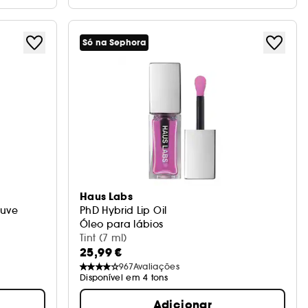
Só na Sephora
Haus Labs
euve
PhD Hybrid Lip Oil
Óleo para lábios
Tint (7 ml)
25,99 €
967
Avaliações
Disponível em 4 tons
Adicionar