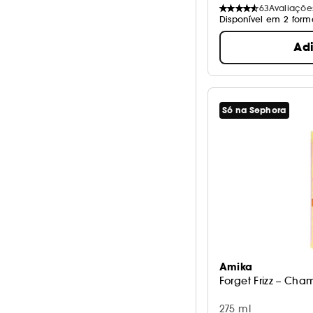
63
Avaliaçõe
Disponível em 2 form
Ad
Só na Sephora
Amika
Forget Frizz – Cha
275 ml