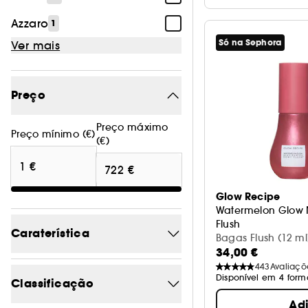
Azzaro
1
Só na Sephora
Ver mais
Preço
Preço máximo
Preço mínimo (€)
(€)
Glow Recipe
Watermelon Glow
Flush
Caraterística
Blush líquido ilum
Bagas Flush (12 ml
34,00 €
443
Avaliaçõ
Exclusivo Sephora
1079
Disponível em 4 form
Classificação
Novidade
177
Ad