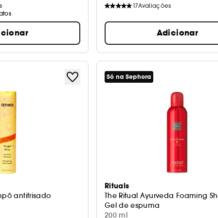
s
17
Avaliações
atos
icionar
Adicionar
Só na Sephora
Rituals
mpô antifrisado
The Ritual Ayurveda Foaming S
Gel de espuma
200 ml