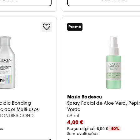
Promo
Mario Badescu
cidic Bonding
Spray Facial de Aloe Vera, Pep
iador Multi-usos
Verde
BLONDIER COND
Tamanho de viagem
59 ml
4,00 €
es
Preço original: 
8,00 €
-50%
Sem avaliações