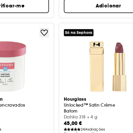
ificar-me
Adicionar
Só na Sephora
on
Hourglass
 encravados
Unlocked™ Satin Crème
Batom
Dahlia 318 + 4 g
45,00 €
s
24
Avaliações