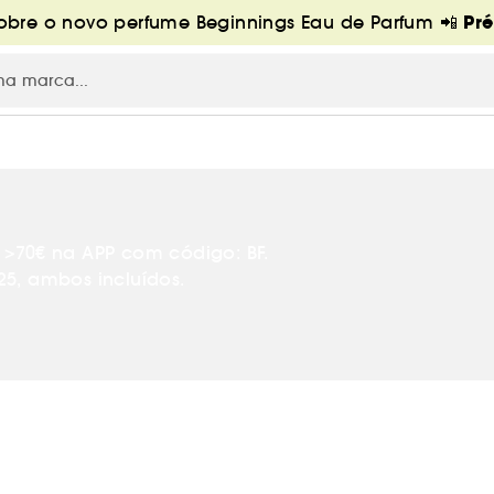
Pr
bre o novo perfume Beginnings Eau de Parfum 📲
y
>70€ na APP com código: BF.
5, ambos incluídos.