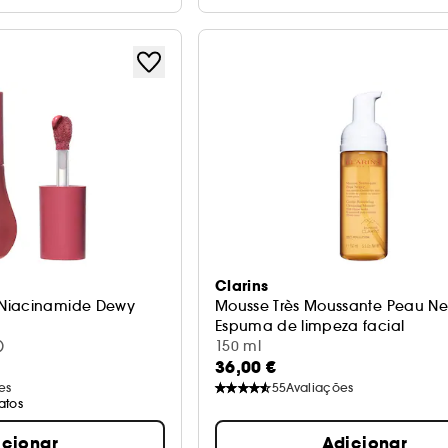
Clarins
 Niacinamide Dewy
Mousse Très Moussante Peau N
Espuma de limpeza facial
inador
)
150 ml
36,00 €
es
55
Avaliações
atos
icionar
Adicionar