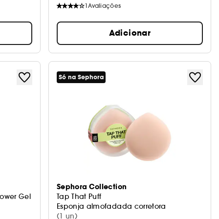
1
Avaliações
Adicionar
Só na Sephora
Sephora Collection
hower Gel
Tap That Puff
Esponja almofadada corretora
(1 un)