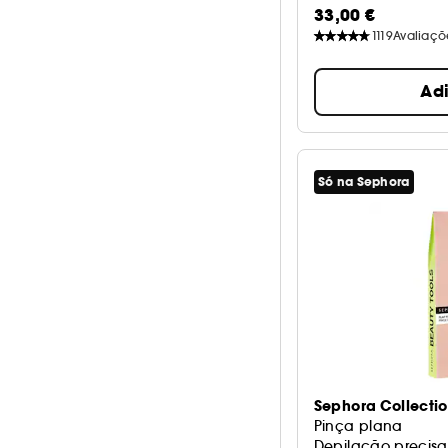
33,00 €
1119
Avaliaçõ
Ad
Só na Sephora
Sephora Collecti
Pinça plana
Depilação precisa