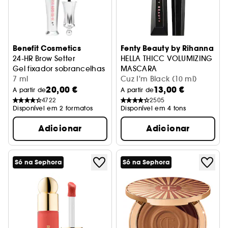
Benefit Cosmetics
Fenty Beauty by Rihanna
24-HR Brow Setter
HELLA THICC VOLUMIZING
Gel fixador sobrancelhas
MASCARA
7 ml
Máscara Volume
Cuz I'm Black (10 ml)
20,00 €
13,00 €
A partir de
A partir de
4722
2505
Disponível em 2 formatos
Disponível em 4 tons
Adicionar
Adicionar
Só na Sephora
Só na Sephora