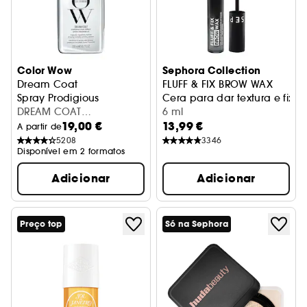
Color Wow
Sephora Collection
Dream Coat
FLUFF & FIX BROW WAX
Spray Prodigious
Cera para dar textura e fixa
DREAM COAT
6 ml
19,00 €
13,99 €
SUPERNATURAL SPRAY
A partir de
200ML
5208
3346
Disponível em 2 formatos
Adicionar
Adicionar
Preço top
Só na Sephora