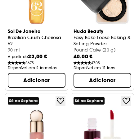
Sol De Janeiro
Huda Beauty
Brazilian Crush Cheirosa
Easy Bake Loose Baking &
62
Setting Powder
Bruma Perfumada Corporal
90 ml
Pó solto
Pound Cake (20 g)
22,00 €
40,00 €
A partir de
8675
4705
Disponível em 2 formatos
Disponível em 11 tons
Adicionar
Adicionar
Só na Sephora
Só na Sephora