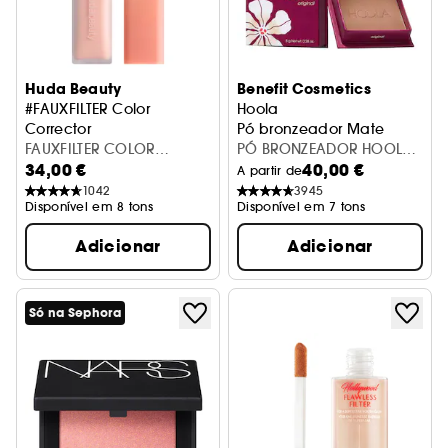
Huda Beauty
Benefit Cosmetics
#FAUXFILTER Color
Hoola
Corrector
Pó bronzeador Mate
Corretor de cor
FAUXFILTER COLOR
PÓ BRONZEADOR HOOLA
34,00 €
40,00 €
CORRECT PINK POMELO
BENEFIT
A partir de
1042
3945
Disponível em 8 tons
Disponível em 7 tons
Adicionar
Adicionar
Só na Sephora