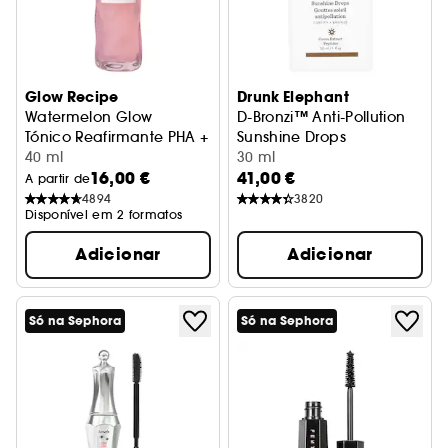
Glow Recipe
Drunk Elephant
Watermelon Glow
D-Bronzi™ Anti-Pollution
Tónico Reafirmante PHA + BHA Radiante Melancia Mini
Sunshine Drops
40 ml
Gotas Bronzeadoras Antioxid
30 ml
16,00 €
41,00 €
A partir de
4894
3820
Disponível em 2 formatos
Adicionar
Adicionar
Só na Sephora
Só na Sephora