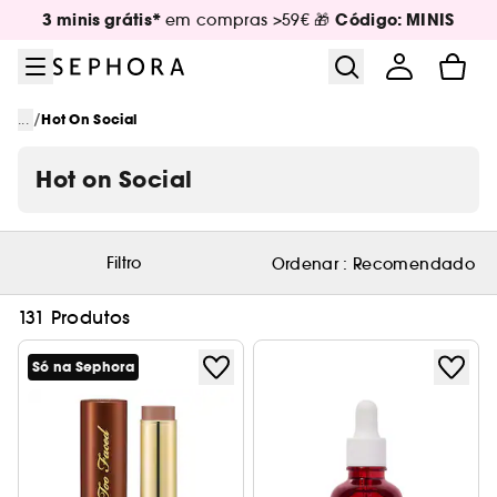
Ir para o menu
Ir para o conteúdo principal
Ir para o rodapé
3 minis grátis*
Código: MINIS
em compras >59€ 🎁
/
...
Hot On Social
Hot on Social
Filtro
Ordenar :
Recomendado
131 Produtos
Só na Sephora