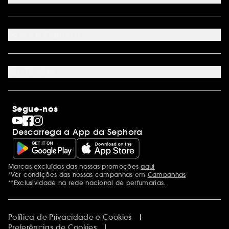
Condições de Entrega
Devoluções
Seguir encomenda
Cartão oferta digital
Programa de Fidelidade
Cartão oferta físico
Sobre a Sephora
Cartão oferta empresas
Site Map
Juntar Sephora
Contacta-nos
Sephora Prize 2026
Novidades
Blog Sephora
Lojas
Saldos
Os nossos compromissos
Maquilhagem
Internacional
Segue-nos
Dia dos Namorados
Descobrir a Sephora
Dia do Pai
Código promocional Sephora
Descarrega a App da Sephora
Dia da Mãe
Calendários do Advento
Singles' Day
Black Friday
Marcas excluídas das nossas promoções
aqui
Menções adicionais
Cyber Monday
*Ver condições das nossas campanhas em
Campanhas
Blue Monday
**Exclusividade na rede nacional de perfumarias.
Política de Privacidade e Cookies
Preferências de Cookies