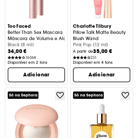
Too Faced
Charlotte Tilbury
Better Than Sex Mascara
Pillow Talk Matte Beauty
Máscara de Volume e Alongamento
Blush Wand
Black (8 ml)
Blush líquido
Pink Pop (12 ml)
34,00 €
35,00 €
A partir de
16068
231
Disponível em 2 tons
Disponível em 4 tons
Adicionar
Adicionar
Só na Sephora
Só na Sephora