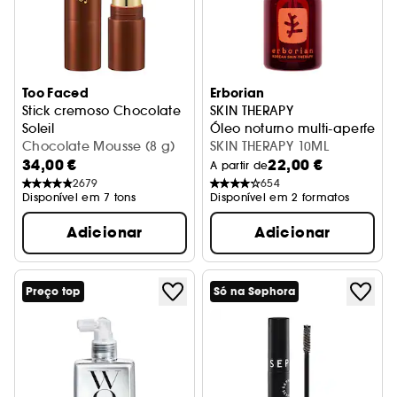
Too Faced
Erborian
Stick cremoso Chocolate
SKIN THERAPY
Soleil
Óleo noturno multi-aperfeiç
Stick bronzeador e esculpidor
Chocolate Mousse (8 g)
SKIN THERAPY 10ML
34,00 €
22,00 €
A partir de
2679
654
Disponível em 7 tons
Disponível em 2 formatos
Adicionar
Adicionar
Preço top
Só na Sephora