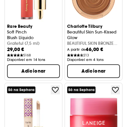
Rare Beauty
Charlotte Tilbury
Soft Pinch
Beautiful Skin Sun-Kissed
Blush Líquido
Glow
Grateful (7,5 ml)
Bronzeador
BEAUTIFUL SKIN BRONZER -
29,00 €
46,00 €
2 MEDIUM
A partir de
5168
213
Disponível em 14 tons
Disponível em 4 tons
Adicionar
Adicionar
Só na Sephora
Só na Sephora