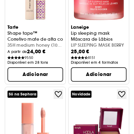
Tarte
Laneige
Shape tape™
Lip sleeping mask
Corretivo mate de alta cobertura
Máscara de Lábios
35H medium honey (10
LIP SLEEPING MASK BERRY
24,00 €
25,00 €
ml)
A partir de
9550
8151
Disponível em 28 tons
Disponível em 4 formatos
Adicionar
Adicionar
Só na Sephora
Novidade