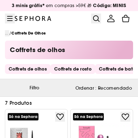
Ir para o menu
Ir para o conteúdo principal
Ir para o rodapé
3 minis grátis*
Código: MINIS
em compras >59€ 🎁
/
...
Coffrets De Olhos
Coffrets de olhos
Saltar os links rápidos
Coffrets de olhos
Coffrets de rosto
Coffrets de bato
Filtro
Ordenar :
Recomendado
7 Produtos
Só na Sephora
Só na Sephora