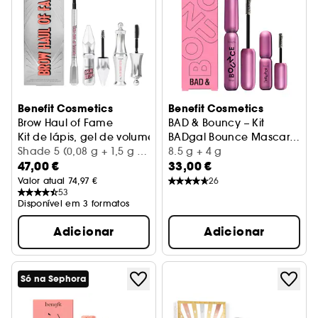
Benefit Cosmetics
Benefit Cosmetics
Brow Haul of Fame
BAD & Bouncy – Kit
Kit de lápis, gel de volume e gel de fixação de sobrancel
BADgal Bounce Mascara
Shade 5 (0,08 g + 1,5 g +
com mini de oferta
8.5 g + 4 g
47,00 €
33,00 €
3,5 ml)
Valor atual 74,97 €
26
53
Disponível em 3 formatos
Adicionar
Adicionar
Só na Sephora