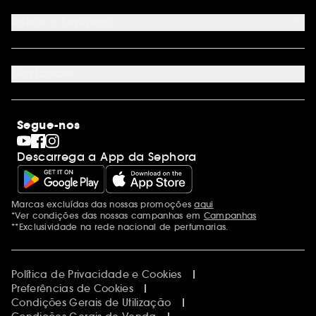
Cartão oferta digital
Programa de Fidelidade
Cartão oferta físico
Sobre a Sephora
Cartão oferta empresas
Site Map
Juntar Sephora
Contacta-nos
Sephora Prize 2026
Novidades
Blog Sephora
Lojas
Saldos
Os nossos compromissos
Maquilhagem
Internacional
Segue-nos
Dia dos Namorados
Descobrir a Sephora
Dia do Pai
Código promocional Sephora
Descarrega a App da Sephora
Dia da Mãe
Calendários do Advento
Singles' Day
Black Friday
Marcas excluídas das nossas promoções
aqui
Menções adicionais
Cyber Monday
*Ver condições das nossas campanhas em
Campanhas
Blue Monday
**Exclusividade na rede nacional de perfumarias.
Política de Privacidade e Cookies
Preferências de Cookies
Condições Gerais de Utilização