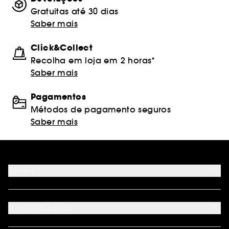
Gratuitas até 30 dias
Saber mais
Click&Collect
Recolha em loja em 2 horas*
Saber mais
Pagamentos
Métodos de pagamento seguros
Saber mais
Ajuda
FAQ
Métodos de pagamento
A minha conta
Condições de Entrega
Devoluções
Seguir encomenda