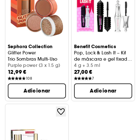
Sephora Collection
Benefit Cosmetics
Glitter Power
Pop, Lock & Lash It – Kit
Trio Sombras Multi-Uso
de máscara e gel fixador
Purple power (3 x 1.5 g)
de sobrancelhas
4 g + 3.5 ml
12,99 €
27,00 €
108
7
Adicionar
Adicionar