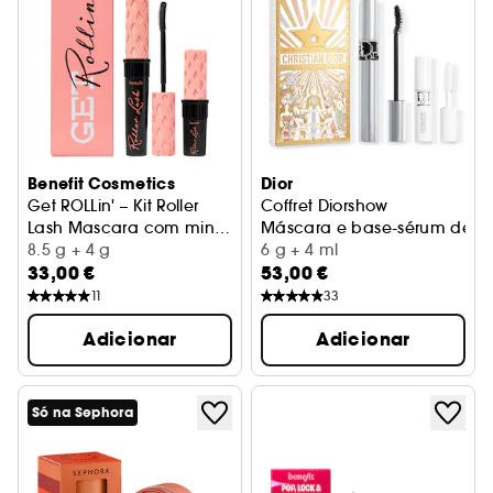
Benefit Cosmetics
Dior
Get ROLLin' – Kit Roller
Coffret Diorshow
Lash Mascara com mini
Máscara e base-sérum de má
de oferta
8.5 g + 4 g
6 g + 4 ml
33,00 €
53,00 €
11
33
Adicionar
Adicionar
Só na Sephora