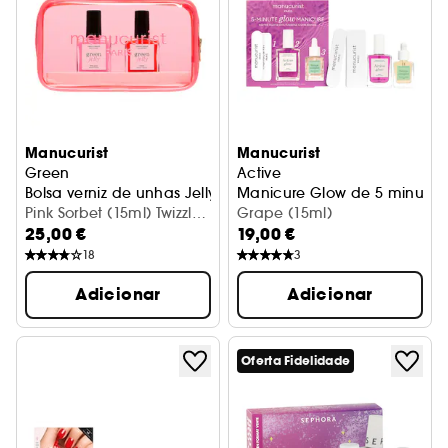
Manucurist
Manucurist
Green
Active
Bolsa verniz de unhas Jelly
Manicure Glow de 5 minutos
Pink Sorbet (15ml) Twizzle
Grape (15ml)
25,00 €
19,00 €
(15ml)
18
3
Adicionar
Adicionar
Oferta Fidelidade