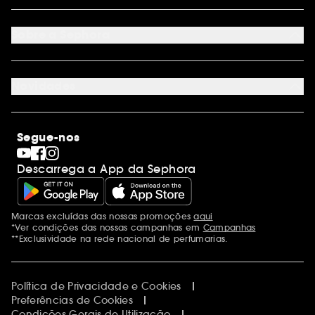
Devoluções
Seguir encomenda
Cartão oferta digital
Programa de Fidelidade
Cartão oferta físico
Sobre a Sephora
Cartão oferta empresas
Site Map
Juntar Sephora
Contacta-nos
Sephora Prize 2026
Novidades
Blog Sephora
Lojas
Saldos
Os nossos compromissos
Maquilhagem
Internacional
Segue-nos
Dia dos Namorados
Descobrir a Sephora
Dia do Pai
Código promocional Sephora
Descarrega a App da Sephora
Dia da Mãe
Calendários do Advento
Singles' Day
Black Friday
Marcas excluídas das nossas promoções
aqui
Menções adicionais
Cyber Monday
*Ver condições das nossas campanhas em
Campanhas
Blue Monday
**Exclusividade na rede nacional de perfumarias.
Política de Privacidade e Cookies
Preferências de Cookies
Condições Gerais de Utilização