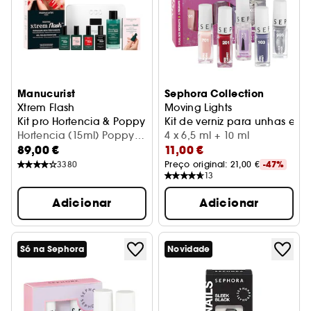
Manucurist
Sephora Collection
Xtrem Flash
Moving Lights
Kit pro Hortencia & Poppy Red
Kit de verniz para unhas e T
Hortencia (15ml) Poppy
4 x 6,5 ml + 10 ml
89,00 €
11,00 €
Red (15ml)
3380
Preço original: 
21,00 €
-47%
13
Adicionar
Adicionar
Só na Sephora
Novidade