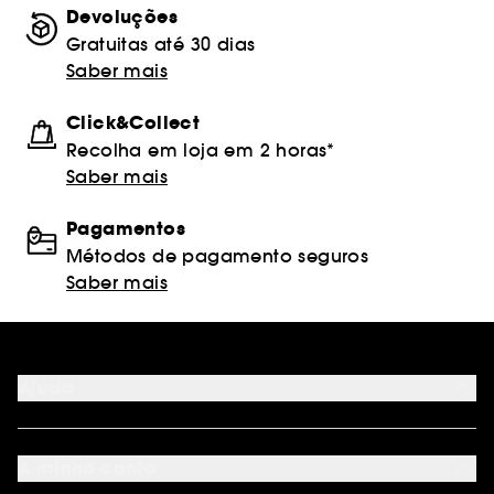
Devoluções
Gratuitas até 30 dias
Saber mais
Click&Collect
Recolha em loja em 2 horas*
Saber mais
Pagamentos
Métodos de pagamento seguros
Saber mais
Ajuda
FAQ
Métodos de pagamento
A minha conta
Condições de Entrega