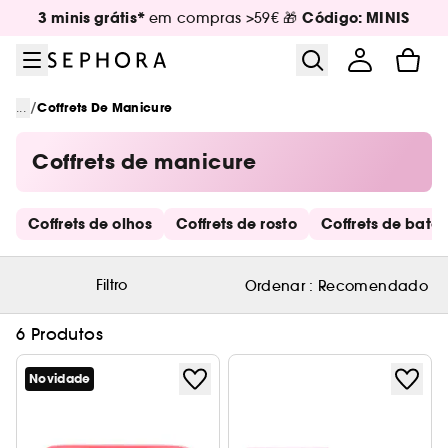
Ir para o menu
Ir para o conteúdo principal
Ir para o rodapé
3 minis grátis*
Código: MINIS
em compras >59€ 🎁
/
...
Coffrets De Manicure
Coffrets de manicure
Saltar os links rápidos
Coffrets de olhos
Coffrets de rosto
Coffrets de bato
Filtro
Ordenar :
Recomendado
6 Produtos
Novidade