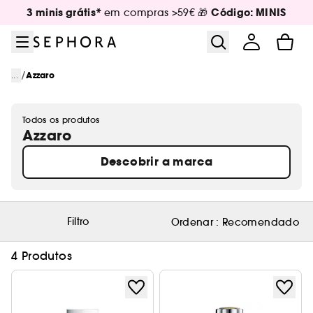
Ir para o menu
Ir para o conteúdo principal
Ir para o rodapé
3 minis grátis*
Código: MINIS
em compras >59€ 🎁
/
...
Azzaro
Todos os produtos
Azzaro
Descobrir a marca
Filtro
Ordenar :
Recomendado
4 Produtos