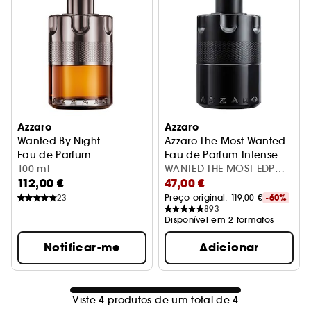
Azzaro
Azzaro
Wanted By Night
Azzaro The Most Wanted
Eau de Parfum
Eau de Parfum Intense
100 ml
WANTED THE MOST EDP
112,00 €
47,00 €
INTENSE 100ML
23
Preço original: 
119,00 €
-60%
893
Disponível em 2 formatos
Notificar-me
Adicionar
Viste 4 produtos de um total de 4