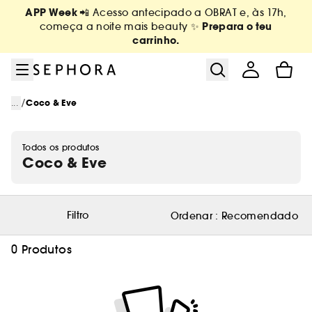
Ir para o menu
Ir para o conteúdo principal
Ir para o rodapé
APP Week
📲 Acesso antecipado a OBRAT e, às 17h,
Prepara o teu
começa a noite mais beauty ✨
carrinho.
/
...
Coco & Eve
Todos os produtos
Coco & Eve
Filtro
Ordenar :
Recomendado
0 Produtos