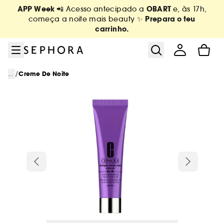
Ir para o menu
Ir para o conteúdo principal
Ir para o rodapé
APP Week
OBART
📲 Acesso antecipado a
e, às 17h,
Prepara o teu
começa a noite mais beauty ✨
carrinho.
/
...
Creme De Noite