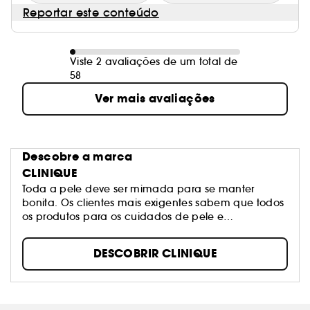
Reportar este conteúdo
Viste 2 avaliações de um total de
58
Ver mais avaliações
Descobre a marca
CLINIQUE
Toda a pele deve ser mimada para se manter
bonita. Os clientes mais exigentes sabem que todos
os produtos para os cuidados de pele e
maquilhagem Clinique são testados contra
qualquer tipo de alergia, 100% sem perfume e
DESCOBRIR CLINIQUE
adaptam-se perfeitamente às necessidades de
todos os tipos de pele. A Clinique tem um produto
adequado para cada idade e cada tipo e
necessidade de pele.