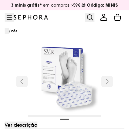
Ir para o menu
Ir para o conteúdo principal
Ir para o rodapé
3 minis grátis*
Código: MINIS
em compras >59€ 🎁
/
...
Pés
Ver descrição