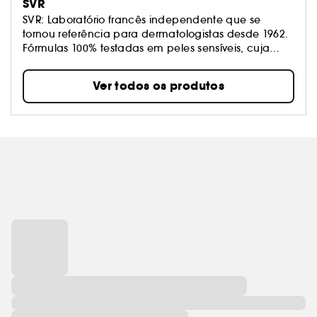
SVR
SVR: Laboratório francês independente que se
tornou referência para dermatologistas desde 1962.
Fórmulas 100% testadas em peles sensíveis, cuja
missão é criar produtos altamente eficazes e
toleráveis ​​com texturas sensoriais para tratamentos
Ver todos os produtos
únicos e ultra-eficazes. O segredo do sucesso?
Inovação e pesquisa constante com concentrações
recordes de ingredientes ativos.