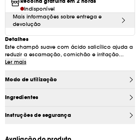
Recolha gratuita em 2 horas
Indisponível
Mais informações sobre entrega e
devolução
Detalhes
Este champô suave com ácido salicílico ajuda a
reduzir a escamação, comichão e irritação
associadas à caspa, deixando o cabelo mais
Ler mais
limpo e macio.
Modo de utilização
Ingredientes
Instruções de segurança
Avaliação do produto