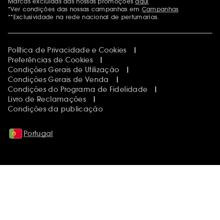
Marcas excluídas das nossas promoções
aqui
Menções adicionais
*Ver condições das nossas campanhas em
Campanhas
**Exclusividade na rede nacional de perfumarias.
Política de Privacidade e Cookies
Preferências de Cookies
Condições Gerais de Utilização
Condições Gerais de Venda
Condições do Programa de Fidelidade
Livro de Reclamações
Condições da publicação
Portugal