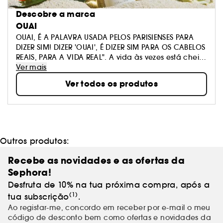
Descobre a marca
OUAI
OUAI, É A PALAVRA USADA PELOS PARISIENSES PARA
DIZER SIM! DIZER 'OUAI', É DIZER SIM PARA OS CABELOS
REAIS, PARA A VIDA REAL". A vida às vezes está cheia
de obstáculos, é por isso que acreditamos que a
Ver mais
beleza deve ser fácil. Seu banheiro está prestes a se
Ver todos os produtos
tornar muito chique.
Outros produtos:
Recebe as novidades e as ofertas da
Sephora!
Desfruta de 10% na tua próxima compra, após a
(1)
tua subscrição
.
Ao registar-me, concordo em receber por e-mail o meu
código de desconto bem como ofertas e novidades da