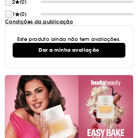
2
(0)
intenso, uma textura não pegajosa e um brilho
espetacular.
1
(0)
Condições da publicação
Este produto ainda não tem avaliações.
Dar a minha avaliação