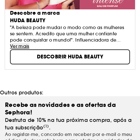
Descobre a marca
HUDA BEAUTY
"A beleza pode mudar o modo como as mulheres
se sentem. Acredito que uma mulher confiante
pode conquistar o mundo!". Influenciadora de
renome mundial baseada no Dubai, Huda Kattan
Ver mais
fundou em 2013 a marca Huda Beauty. O seu
DESCOBRIR HUDA BEAUTY
sucesso internacional começou como uma paixão.
Huda aplica exigência para desenvolver os seus
produtos, acompanhados por tutoriais para oferecer
às mulheres o poder e a vontade de experimentar.
Outros produtos:
Recebe as novidades e as ofertas da
Sephora!
Desfruta de 10% na tua próxima compra, após a
(1)
tua subscrição
.
Ao registar-me, concordo em receber por e-mail o meu