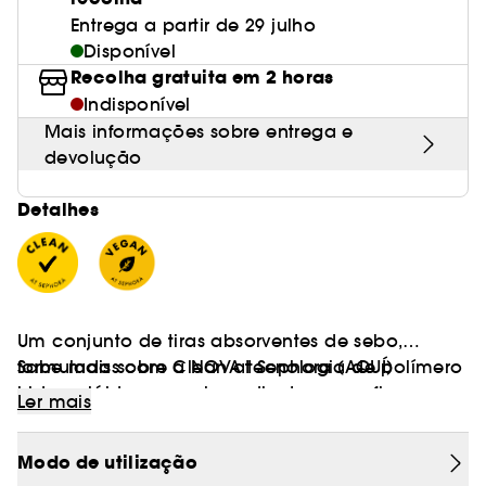
Entrega a partir de 29 julho
Disponível
Recolha gratuita em 2 horas
Indisponível
Mais informações sobre entrega e
devolução
Detalhes
Um conjunto de tiras absorventes de sebo,
formuladas com a NOVA tecnologia de polímero
Sabe mais sobre Clean at Sephora
(AQUÍ)
hidrocolóide puro e ingredientes que afinam os
Ler mais
Vegan :
poros para reduzir o seu aspeto.
Produtos fabricados com ingredientes de
origem natural.
Modo de utilização