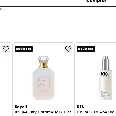
Comprar
arca.
Novidade
Novidade
Kayali
K18
Boujee Kitty Caramel Milk | 22
FutureIQ TM – Sérum