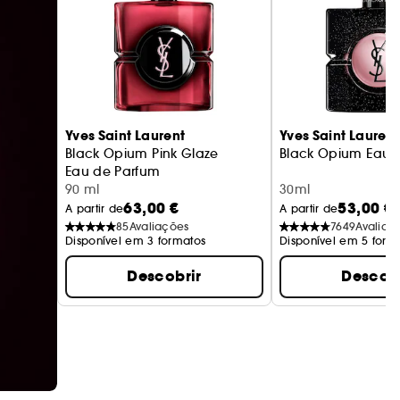
Yves Saint Laurent
Yves Saint Laurent
Black Opium Pink Glaze
Black Opium Eau 
Eau de Parfum
90 ml
30ml
63,00 €
53,00 €
A partir de
A partir de
85
Avaliações
7649
Avaliaç
Disponível em 3 formatos
Disponível em 5 form
Descobrir
Descobr