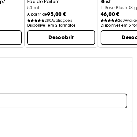
 p/
Eau de Parfum
Blush
te à
50 ml
1 Rose Blush (8 g
95,00 €
46,00 €
A partir de
280
Avaliações
260
Avali
Disponível em 2 formatos
Disponível em 5 to
r
Descobrir
Desco