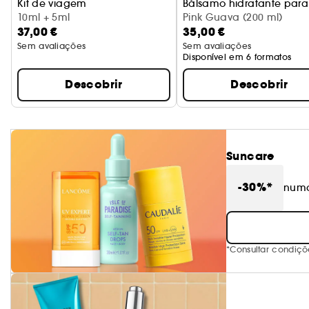
Kit de viagem
Bálsamo hidratante para
10ml + 5ml
Pink Guava (200 ml)
37,00 €
35,00 €
Sem avaliações
Sem avaliações
Disponível em 6 formatos
Descobrir
Descobrir
Suncare
-30%*
numa
*Consultar condiç