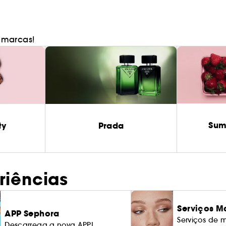
 marcas!
Sum
ty
Prada
riências
Serviços M
APP Sephora
Serviços de 
Descarrega a nova APP!