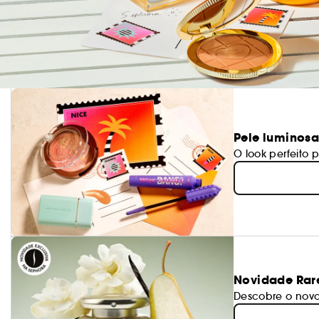
Pele luminosa,
O look perfeito p
Novidade Rar
Descobre o novo