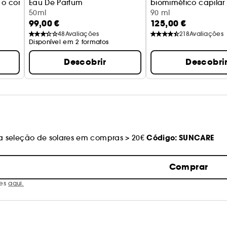
 o corpo
Eau De Parfum
biomimético capilar
50ml
longevidade/comba
90 ml
99,00 €
125,00 €
queda de cabelo
48
Avaliações
218
Avaliações
Disponível em 2 formatos
Descobrir
Descobri
Código: SUNCARE
 seleção de solares em compras > 20€
Comprar
ões
aqui.