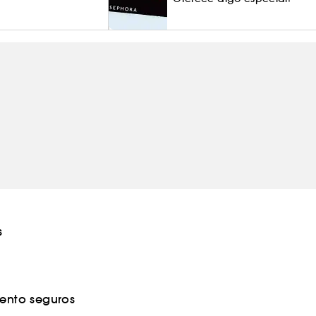
s
nto seguros