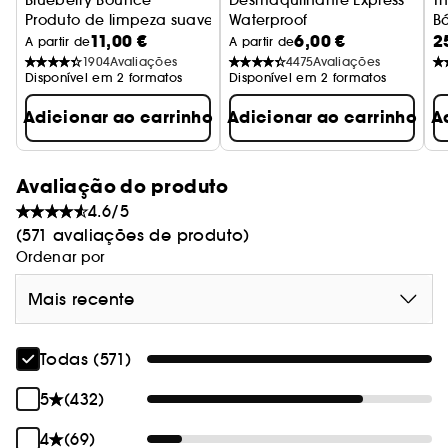
Blueberry Bounce
Desmaquilhante Express
T
Produto de limpeza suave Mini
Waterproof
B
11,00 €
6,00 €
2
Desmaquilha + Acalma
s
A partir de
A partir de
1904
Avaliações
4475
Avaliações
Disponível em 2 formatos
Disponível em 2 formatos
Adicionar ao carrinho
Adicionar ao carrinho
A
Avaliação do produto
4.6/5
(571 avaliações de produto)
Ordenar por
Mais recente
Todas (571)
5
(432)
4
(69)