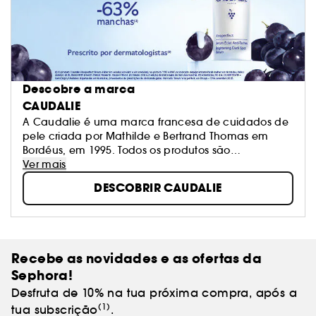
Descobre a marca
CAUDALIE
A Caudalie é uma marca francesa de cuidados de
pele criada por Mathilde e Bertrand Thomas em
Bordéus, em 1995. Todos os produtos são
desenvolvidos com ingredientes naturais
Ver mais
provenientes da videira e das uvas. A missão da
DESCOBRIR CAUDALIE
Caudalie? Tornar-se a marca mais eficaz, limpa e
natural, e a marca de beleza mais ecológica.
Recebe as novidades e as ofertas da
Sephora!
Desfruta de 10% na tua próxima compra, após a
(1)
tua subscrição
.