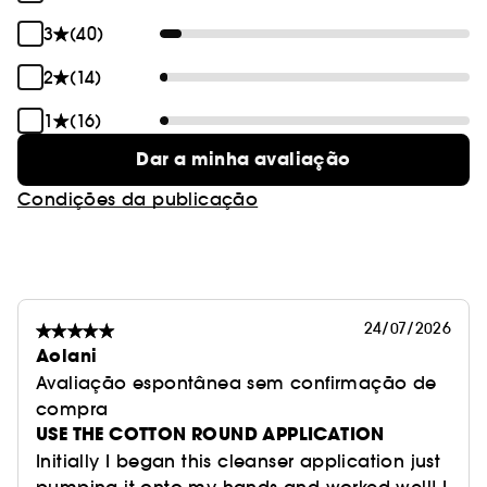
3
(40)
2
(14)
1
(16)
Dar a minha avaliação
Condições da publicação
24/07/2026
Aolani
Avaliação espontânea sem confirmação de
compra
USE THE COTTON ROUND APPLICATION
Initially I began this cleanser application just