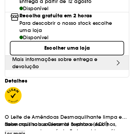
Entrega a partir de 12 agosto
Disponível
Recolha gratuita em 2 horas
Para descobrir o nosso stock escolhe
uma loja
Disponível
Escolher uma loja
Mais informações sobre entrega e
devolução
Detalhes
O Leite de Amêndoas Desmaquilhante limpa e
desmaquilha suavemente o rosto e os olhos,
Sabe mais sobre Clean at Sephora
(AQUÍ)
mesmo os mais sensíveis. Enriquecido em óleo
Ler mais