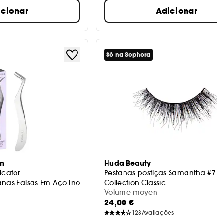
icionar
Adicionar
Só na Sephora
on
Huda Beauty
icator
Pestanas postiças Samantha #7
anas Falsas Em Aço Inoxidável
Collection Classic
Volume moyen
24,00 €
128
Avaliações