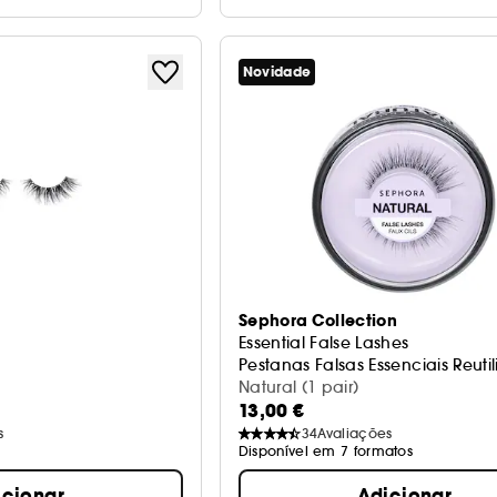
Novidade
Sephora Collection
Essential False Lashes
Pestanas Falsas Essenciais Reutil
Natural (1 pair)
13,00 €
s
34
Avaliações
Disponível em 7 formatos
icionar
Adicionar