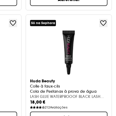
Só na Sephora
Huda Beauty
Colle à faux-cils
Cola de Pestanas à prova de água
LASH GLUE WATERPROOOF BLACK LASH
18,00 €
GLUE
212
Avaliações