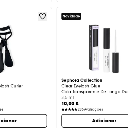
Novidade
Sephora Collection
lash Curler
Clear Eyelash Glue
Cola Transparente De Longa Du
3,5 ml
10,00 €
es
236
Avaliações
icionar
Adicionar