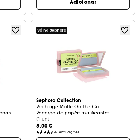
Adicionar
Só na Sephora
Sephora Collection
Recharge Matte On-The-Go
tanas
Recarga de papéis matificantes
(1 un)
5,00 €
46
Avaliações