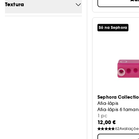
Textura
Com Glitter
0
Líquido
1
Mate
0
Só na Sephora
Pó compacto
1
Metálico
0
Metalizado
0
Natural
1
Sephora Collecti
Afia-lápis
Afia-lápis 6 tama
1 pc
12,00 €
62
Avaliaçõe