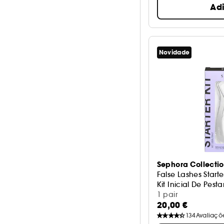
Ad
Novidade
Sephora Collecti
False Lashes Starter
Kit Inicial De Pest
1 pair
20,00 €
134
Avaliaçõ