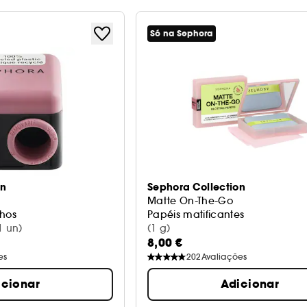
Só na Sephora
on
Sephora Collection
Matte On-The-Go
nhos
Papéis matificantes
1 un)
(1 g)
8,00 €
es
202
Avaliações
icionar
Adicionar