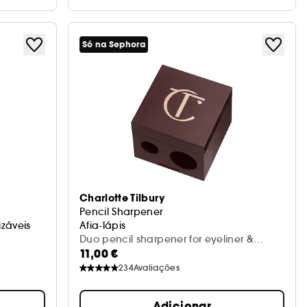
Só na Sephora
Charlotte Tilbury
Pencil Sharpener
izáveis
Afia-lápis
Duo pencil sharpener for eyeliner &
11,00 €
eyeshadow pencils
234
Avaliações
Adicionar