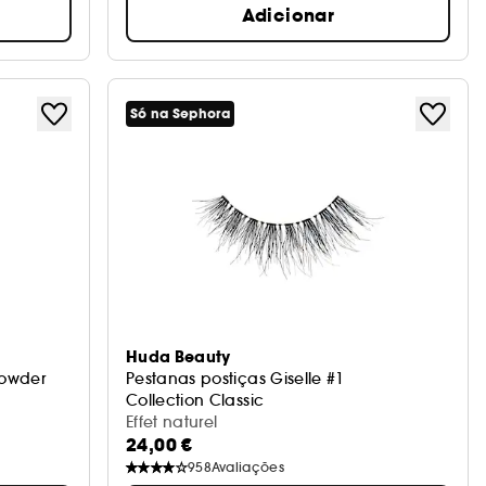
Adicionar
Só na Sephora
Huda Beauty
anic powder
Pestanas postiças Giselle #1
Collection Classic
Effet naturel
24,00 €
958
Avaliações