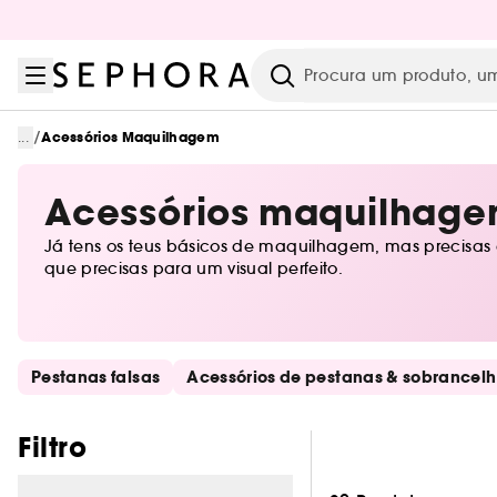
Ir para o menu
Ir para o conteúdo principal
Ir para o rodapé
Pesquisar
/
...
Acessórios Maquilhagem
Acessórios maquilhag
Já tens os teus básicos de maquilhagem, mas precisas 
que precisas para um visual perfeito.
Saltar os links rápidos
Pestanas falsas
Acessórios de pestanas & sobrancel
Pular os filtros
Filtro