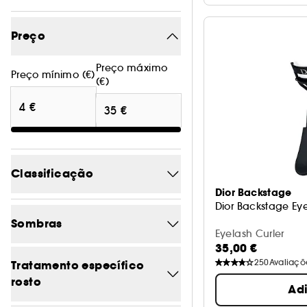
Preço
Preço máximo
Preço mínimo (€)
(€)
Classificação
Dior Backstage
Dior Backstage Eye
4/5
15
Sombras
Eyelash Curler
3/5
19
35,00 €
Azul
0
250
Avaliaçõ
Tratamento específico
2/5
19
rosto
Ad
Bege
0
1/5
19