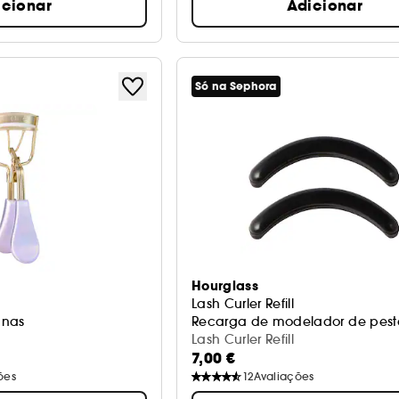
icionar
Adicionar
Só na Sephora
Hourglass
Lash Curler Refill
anas
Recarga de modelador de pes
Lash Curler Refill
7,00 €
ões
12
Avaliações