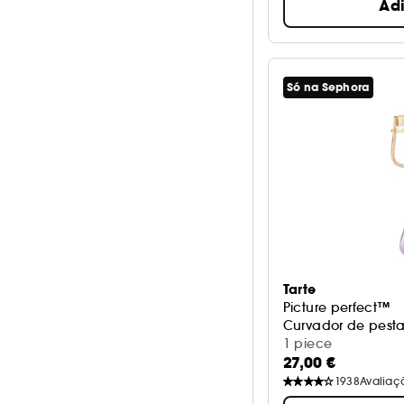
Ad
Só na Sephora
Tarte
Picture perfect™
Curvador de pest
1 piece
27,00 €
1938
Avaliaç