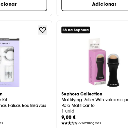
icionar
Adicionar
Só na Sephora
on
Sephora Collection
 Kit
Mattifying Roller With volc
anas Falsas Reutilizáveis
Rolo Matificante
1 unid
9,00 €
es
92
Avaliações