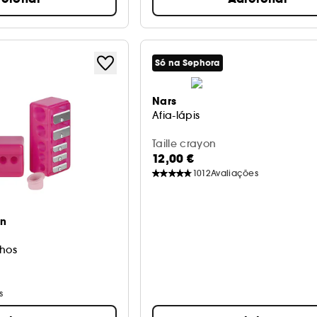
Só na Sephora
Nars
Afia-lápis
Taille crayon
12,00 €
1012
Avaliações
on
nhos
s