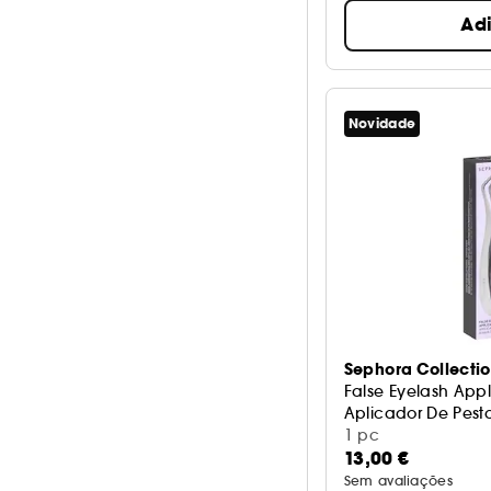
Ad
Novidade
Sephora Collecti
False Eyelash Appl
Aplicador De Pest
1 pc
13,00 €
Sem avaliações