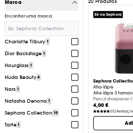
20 Produtos
Marca
Só na Sephora
Encontrar uma marca
Charlotte Tilbury
1
Dior Backstage
1
Hourglass
1
Huda Beauty
4
Sephora Collecti
Afia-lápis
Nars
1
Afia-lápis 3 tama
Pencil sharpener (
Natasha Denona
1
4,00 €
572
Avaliaçõ
Sephora Collection
10
Ad
Tarte
1