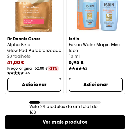
Dr Dennis Gross
Isdin
Alpha Beta
Fusion Water Magic Mini
Glow Pad Autobronzeador para o Rosto
Icon
20 toalhete
Proteção solar
10 ml
41,00 €
5,95 €
Preço original: 
52,00 €
-21%
2
146
Adicionar
Adicionar
Viste 24 produtos de um total de
163
Ver mais produtos