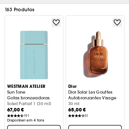
163 Produtos
WESTMAN ATELIER
Dior
Sun Tone
Dior Solar Les Gouttes
Gotas bronzeadoras
Autobronzantes Visage
Soleil Parfait 1 (30 ml)
Bronzeado dourado natural
30 ml
67,00 €
65,00 €
191
51
Disponível em 4 tons