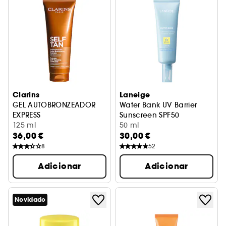
Clarins
Laneige
GEL AUTOBRONZEADOR
Water Bank UV Barrier
EXPRESS
Sunscreen SPF50
Gel fresco autobronzeador para rostro e corpo
125 ml
Protetor solar SPF 50
50 ml
36,00 €
30,00 €
8
52
Adicionar
Adicionar
Novidade