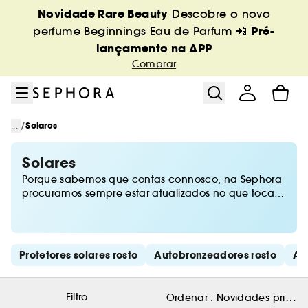
Ir para o menu
Ir para o conteúdo principal
Ir para o rodapé
Novidade Rare Beauty
Descobre o novo
Pré-
perfume Beginnings Eau de Parfum 📲
lançamento na APP
Comprar
/
...
Solares
Solares
Porque sabemos que contas connosco, na Sephora
procuramos sempre estar atualizados no que toca
aos melhores protetores solares, para que tenham a
máxima qualidade e garantam uma boa proteção
contra os raios UVA e UVB
Saltar os links rápidos
Protetores solares rosto
Autobronzeadores rosto
Aft
Filtro
Ordenar :
Novidades primeir