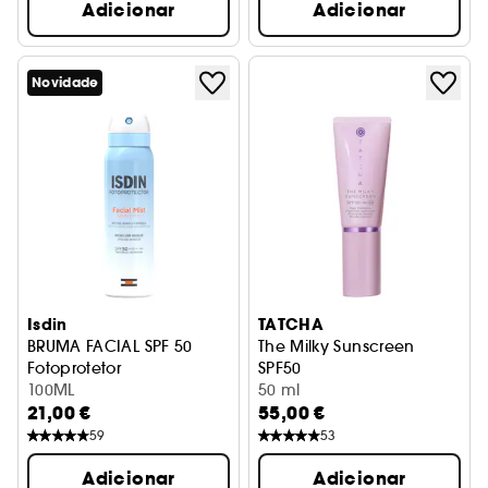
Adicionar
Adicionar
Novidade
Isdin
TATCHA
BRUMA FACIAL SPF 50
The Milky Sunscreen
Fotoprotetor
SPF50
100ML
proteção UV
50 ml
21,00 €
55,00 €
59
53
Adicionar
Adicionar