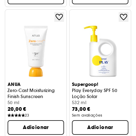
ANUA
Supergoop!
Zero-Cast Moisturizing
Play Everyday SPF 50
Finish Sunscreen
Loção Solar
Protetor solar hidratante SPF50
50 ml
532 ml
20,00 €
73,00 €
23
Sem avaliações
Adicionar
Adicionar