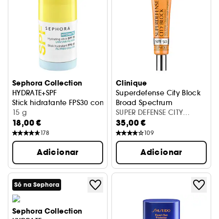
Sephora Collection
Clinique
HYDRATE+SPF
Superdefense City Block
Stick hidratante FPS30 com filtros UVA/UVB
Broad Spectrum
15 g
Spf 50
SUPER DEFENSE CITY
18,00 €
35,00 €
BLOCK SPF50 40ML
178
109
Adicionar
Adicionar
Só na Sephora
Sephora Collection