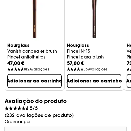
Hourglass
Hourglass
H
Vanish concealer brush
Pincel N°15
Ve
Pincel antiolheiras
Pincel para blush
P
47,00 €
57,00 €
7
812
Avaliações
36
Avaliações
Adicionar ao carrinho
Adicionar ao carrinho
A
Avaliação do produto
4.5/5
(232 avaliações de produto)
Ordenar por