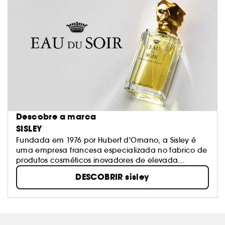
Descobre a marca
SISLEY
Fundada em 1976 por Hubert d'Ornano, a Sisley é
uma empresa francesa especializada no fabrico de
produtos cosméticos inovadores de elevada
qualidade. O know-how da Sisley é baseado em
DESCOBRIR sisley
fitoterapia e aromaterapia, o uso de extratos
naturais de plantas e óleos essenciais em produtos
para a pele, para garantir resultados visíveis e
imediatos na pele.