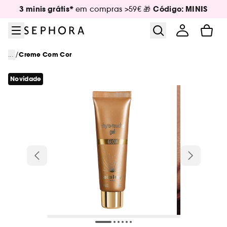
Ir para o menu
Ir para o conteúdo principal
Ir para o rodapé
3 minis grátis*
Código: MINIS
em compras >59€ 🎁
/
...
Creme Com Cor
Novidade