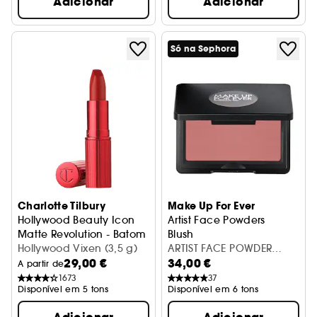
Adicionar
Adicionar
Só na Sephora
Charlotte Tilbury
Make Up For Ever
Hollywood Beauty Icon
Artist Face Powders
Matte Revolution - Batom
Blush
Hollywood Vixen (3,5 g)
ARTIST FACE POWDER
29,00 €
34,00 €
BLUSH 230
A partir de
1673
37
Disponível em 5 tons
Disponível em 6 tons