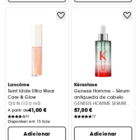
Lancôme
Kérastase
Teint Idole Ultra Wear
Genesis Homme – Sérum
Care & Glow
antiqueda de cabelo
Sérum Corretor
120 N (13.0 ml)
GENESIS HOMME SERUM
41,00 €
57,00 €
ANTI-CHUTE
A partir de
91
77
Disponível em 15 tons
Adicionar
Adicionar