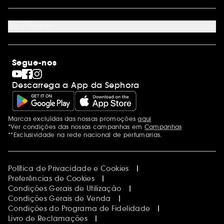
Site Map
Juntar Sephora
Contacta-nos
Sephora Prize 2026
Novidades
Blog Sephora
Lojas
Saldos
Os nossos compromissos
Maquilhagem
Internacional
Segue-nos
Dia dos Namorados
Descobrir a Sephora
Dia do Pai
Código promocional Sephora
Descarrega a App da Sephora
Dia da Mãe
Calendários do Advento
Singles' Day
Black Friday
Marcas excluídas das nossas promoções
aqui
Menções adicionais
Cyber Monday
*Ver condições das nossas campanhas em
Campanhas
Blue Monday
**Exclusividade na rede nacional de perfumarias.
Política de Privacidade e Cookies
Preferências de Cookies
Condições Gerais de Utilização
Condições Gerais de Venda
Condições do Programa de Fidelidade
Livro de Reclamações