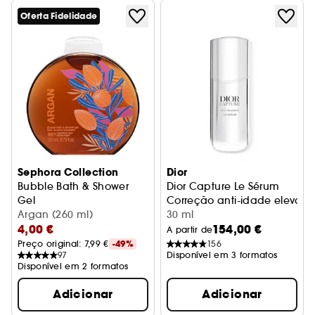
Oferta Fidelidade
Sephora Collection
Dior
Bubble Bath & Shower
Dior Capture Le Sérum
Gel
Correção anti-idade elevad
Gel de Banho Duche e Espuma
Argan (260 ml)
30 ml
4,00 €
154,00 €
A partir de
Preço original: 
7,99 €
-49%
156
97
Disponível em 3 formatos
Disponível em 2 formatos
Adicionar
Adicionar