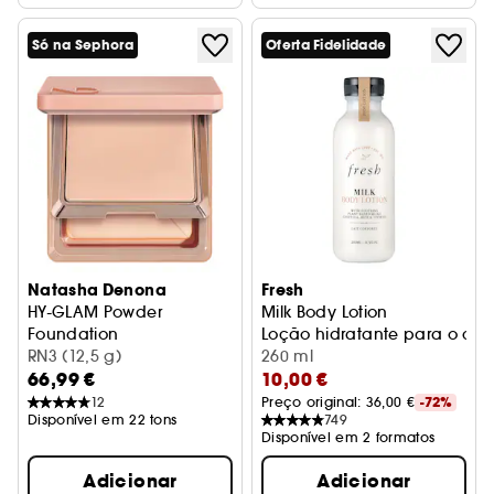
Só na Sephora
Oferta Fidelidade
Natasha Denona
Fresh
HY-GLAM Powder
Milk Body Lotion
Foundation
Loção hidratante para o cor
Base em pó
RN3 (12,5 g)
260 ml
66,99 €
10,00 €
12
Preço original: 
36,00 €
-72%
Disponível em 22 tons
749
Disponível em 2 formatos
Adicionar
Adicionar