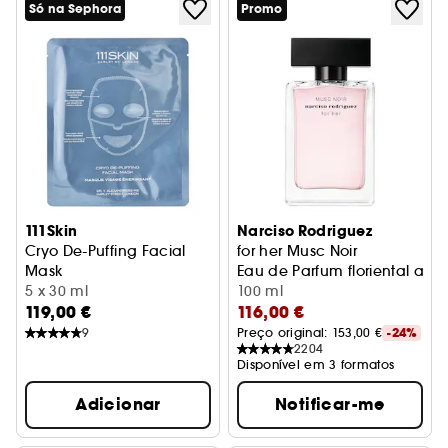
Só na Sephora
Promo
111Skin
Narciso Rodriguez
Cryo De-Puffing Facial
for her Musc Noir
Mask
Eau de Parfum floriental alm
Máscara de Olhos Energizante
5 x 30 ml
100 ml
119,00 €
116,00 €
9
Preço original: 
153,00 €
-24%
2204
Disponível em 3 formatos
Adicionar
Notificar-me