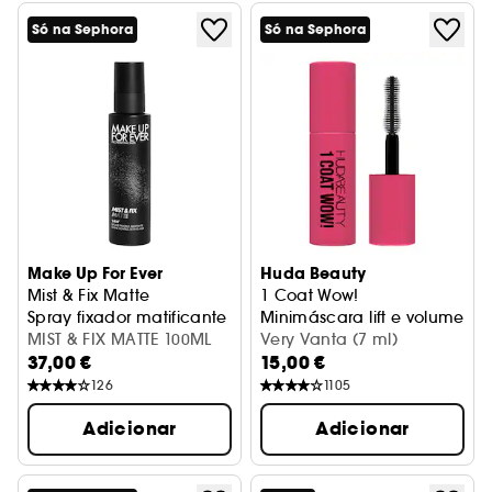
Só na Sephora
Só na Sephora
Make Up For Ever
Huda Beauty
Mist & Fix Matte
1 Coat Wow!
Spray fixador matificante 24 horas
Minimáscara lift e volume
MIST & FIX MATTE 100ML
Very Vanta (7 ml)
37,00 €
15,00 €
126
1105
Adicionar
Adicionar