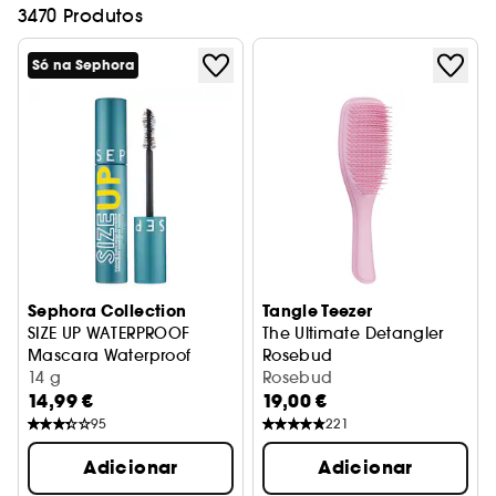
3470 Produtos
Só na Sephora
Sephora Collection
Tangle Teezer
SIZE UP WATERPROOF
The Ultimate Detangler
Mascara Waterproof
Rosebud
Volume imediato e extragrande
14 g
Escova desembaraçadora
Rosebud
14,99 €
19,00 €
95
221
Adicionar
Adicionar