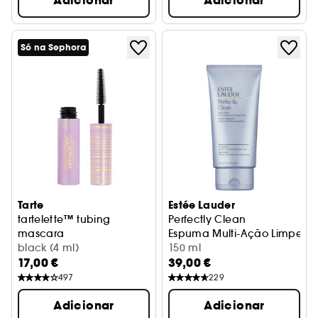
Adicionar
Adicionar
Só na Sephora
Tarte
Estée Lauder
tartelette™ tubing
Perfectly Clean
mascara
Espuma Multi-Ação Limpeza/
Máscara tubing alongadora (tamanho viagem)
black (4 ml)
150 ml
17,00 €
39,00 €
497
229
Adicionar
Adicionar