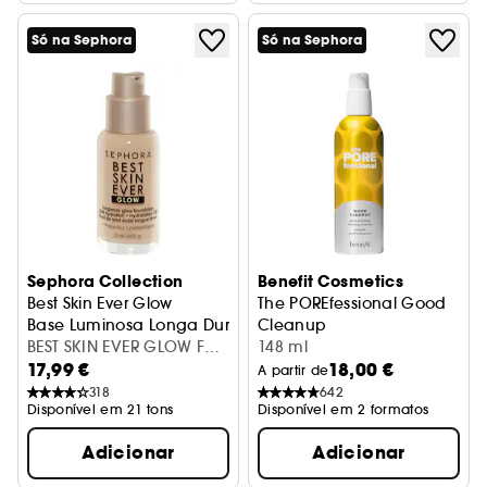
Só na Sephora
Só na Sephora
Sephora Collection
Benefit Cosmetics
Best Skin Ever Glow
The POREfessional Good
Base Luminosa Longa Duração
Cleanup
BEST SKIN EVER GLOW FDT-
Espuma de limpeza facial pu
148 ml
17,99 €
18,00 €
22 T17.5 N
A partir de
318
642
Disponível em 21 tons
Disponível em 2 formatos
Adicionar
Adicionar