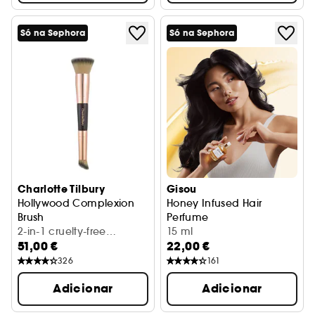
Só na Sephora
Só na Sephora
Charlotte Tilbury
Gisou
Hollywood Complexion
Honey Infused Hair
Brush
Perfume
Pincel de rosto duas pontas
2-in-1 cruelty-free
Wildflower Honey
15 ml
51,00 €
22,00 €
makeup brush
326
161
Adicionar
Adicionar