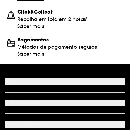
Click&Collect
Recolha em loja em 2 horas*
Saber mais
Pagamentos
Métodos de pagamento seguros
Saber mais
Ajuda
FAQ
Métodos de pagamento
A minha conta
Condições de Entrega
Devoluções
Seguir encomenda
Cartão oferta digital
Programa de Fidelidade
Cartão oferta físico
Sobre a Sephora
Cartão oferta empresas