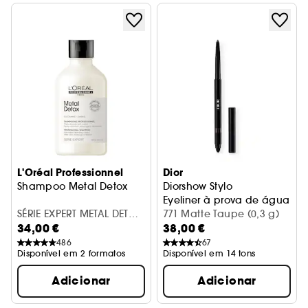
L'Oréal Professionnel
Dior
Shampoo Metal Detox
Diorshow Stylo
Eyeliner à prova de água - D
SÉRIE EXPERT METAL DETOX
771 Matte Taupe (0,3 g)
34,00 €
38,00 €
FLACON 300ML
486
67
Disponível em 2 formatos
Disponível em 14 tons
Adicionar
Adicionar