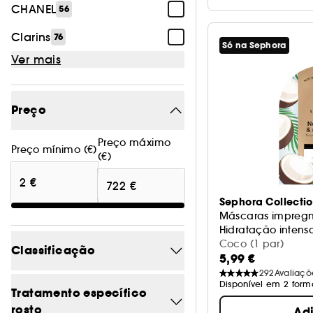
CHANEL
56
Clarins
76
Só na Sephora
Ver mais
Preço
Preço máximo
Preço mínimo (€)
(€)
Sephora Collecti
Máscaras impregn
Hidratação intens
Coco (1 par)
Classificação
5,99 €
292
Avaliaçõ
Disponível em 2 form
5/5
79
Tratamento específico
rosto
Ad