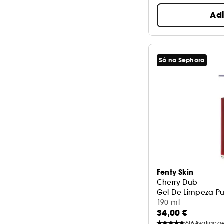
Ad
Só na Sephora
Fenty Skin
Cherry Dub
Gel De Limpeza Pur
190 ml
34,00 €
616
Avaliaçõ