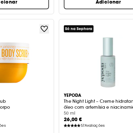
icionar
Adicionar
Só na Sephora
YEPODA
rub
The Night Light – Creme hidrata
corpo
óleo com artemísia e niacinam
50 ml
26,00 €
ões
57
Avaliações