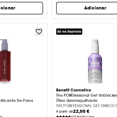
icionar
Adicionar
Só na Sephora
Benefit Cosmetics
The POREfessional Get Unblocke
ificante De Poros
Óleo desmaquilhante
THE POREFESSIONAL GET UNBLOC
22,00 €
148ML
A partir de
es
634
Avaliações