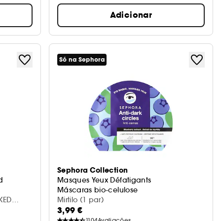
Adicionar
Só na Sephora
Sephora Collection
d
Masques Yeux Défatigants
Máscaras bio-celulose
KED
Mirtilo (1 par)
3,99 €
1104
Avaliações