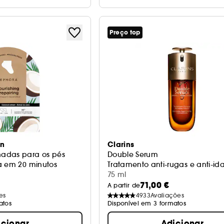
Preço top
on
Clarins
adas para os pés
Double Serum
a em 20 minutos
Tratamento anti-rugas e anti-id
75 ml
71,00 €
A partir de
es
4933
Avaliações
atos
Disponível em 3 formatos
icionar
Adicionar