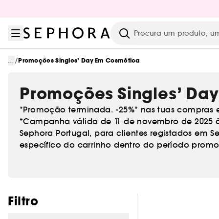
Ir para o menu
Ir para o conteúdo principal
Ir para o rodapé
Pesquisar
/
...
Promoções Singles’ Day Em Cosmética
Promoções Singles’ Da
*Promoção terminada. -25%* nas tuas compras e 
*Campanha válida de 11 de novembro de 2025 às
Sephora Portugal, para clientes registados em S
específico do carrinho dentro do período promo
Pular os filtros
Filtro