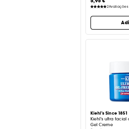
5,95 €
2
Avaliações
Ad
Kiehl's Since 1851
Kiehl's ultra facial 
Gel Creme