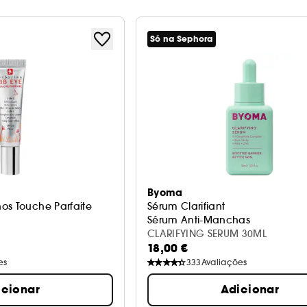
Só na Sephora
Byoma
os Touche Parfaite
Sérum Clarifiant
Sérum Anti-Manchas
CLARIFYING SERUM 30ML
18,00 €
es
333
Avaliações
icionar
Adicionar