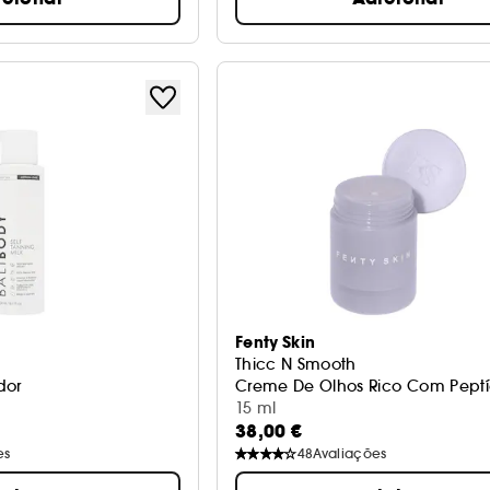
Fenty Skin
Thicc N Smooth
dor
Creme De Olhos Rico Com Pept
15 ml
38,00 €
es
48
Avaliações