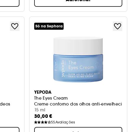
Só na Sephora
YEPODA
The Eyes Cream
ídeos
Creme contorno dos olhos anti-envelhecimen
15 ml
30,00 €
55
Avaliações