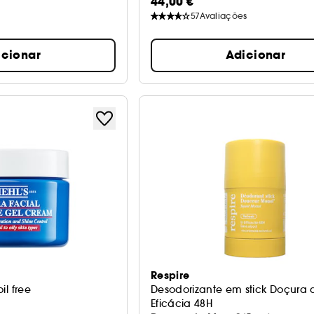
44,00 €
57
Avaliações
icionar
Adicionar
Respire
oil free
Desodorizante em stick Doçura
Eficácia 48H