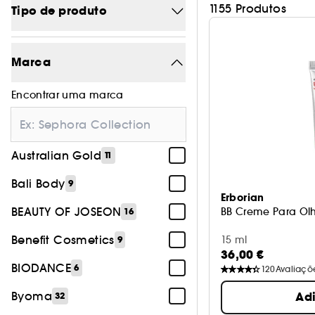
1155 Produtos
Tipo de produto
Maquilhagem
3
Marca
Tratamento
1111
Encontrar uma marca
Perfumes
1
Acessórios
16
Australian Gold
11
Corpo
26
Bali Body
9
Erborian
BEAUTY OF JOSEON
BB Creme Para Olh
16
Benefit Cosmetics
15 ml
9
36,00 €
BIODANCE
6
120
Avaliaçõ
Byoma
Ad
32