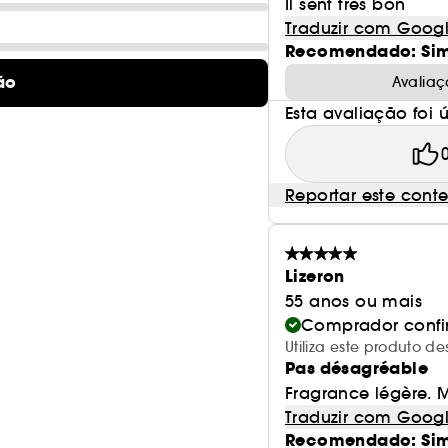
Il sent très bon
Traduzir com Goog
Recomendado: Si
ão
Avaliaç
Esta avaliação foi út
Reportar este cont
Lizeron
55 anos ou mais
Comprador conf
Utiliza este produto 
Pas désagréable
Fragrance légère. 
Traduzir com Goog
Recomendado: Si