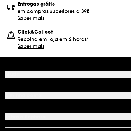
Entregas grátis
em compras superiores a 39€
Saber mais
Click&Collect
Recolha em loja em 2 horas*
Saber mais
Ajuda
FAQ
Métodos de pagamento
A minha conta
Condições de Entrega
Devoluções
Seguir encomenda
Cartão oferta digital
Programa de Fidelidade
Cartão oferta físico
Sobre a Sephora
Cartão oferta empresas
Site Map
Juntar Sephora