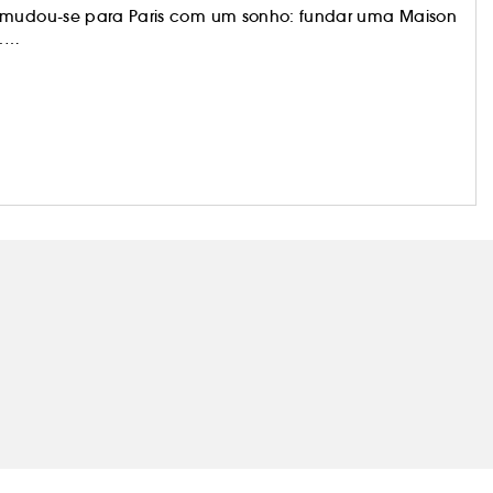
, mudou-se para Paris com um sonho: fundar uma Maison
.
. Para ele, cada fragrância é uma ode à natureza. A
piraram criações icónicas como Flower by Kenzo, L’Eau
ums rodeia-se de embaixadores inspiradores. Masami
flores, encarna Flower by Kenzo, enquanto os Coral
 transmitem o compromisso de L’Eau Kenzo.