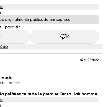
le
m
ão originalmente publicada em sephora.fr
il para ti?
0
0
eúdo
07/02/2026
irmado
desde Um mês
Ma préférence reste le premier Kenzo Hair homme.
le
m