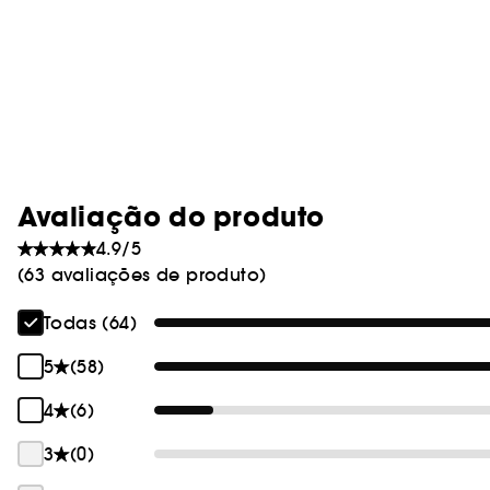
Avaliação do produto
4.9/5
(63 avaliações de produto)
Todas (64)
5
(58)
4
(6)
3
(0)