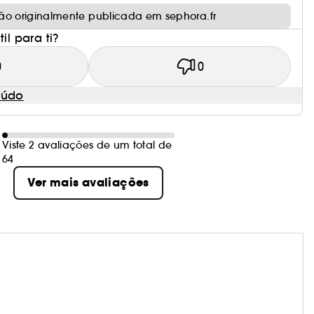
ão originalmente publicada em sephora.fr
il para ti?
0
0
eúdo
Viste 2 avaliações de um total de
64
Ver mais avaliações