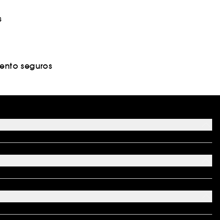
s
nto seguros