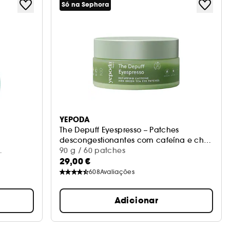
Só na Sephora
YEPODA
The Depuff Eyespresso – Patches
descongestionantes com cafeína e chá
verde
90 g / 60 patches
29,00 €
608
Avaliações
Adicionar