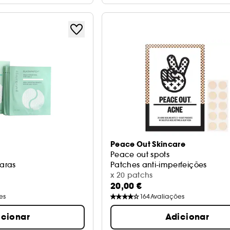
Peace Out Skincare
Peace out spots
aras
Patches anti-imperfeições
x 20 patchs
20,00 €
es
164
Avaliações
icionar
Adicionar