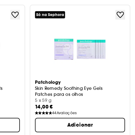
Só na Sephora
Patchology
ts
Skin Remedy Soothing Eye Gels
Patches para os olhos
5 x 59 g
14,00 €
44
Avaliações
Adicionar