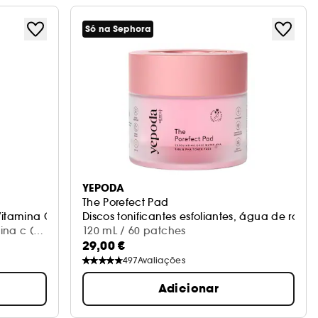
Só na Sephora
YEPODA
The Porefect Pad
Vitamina C ou Péptidos
Discos tonificantes esfoliantes, água de rosas
ina c (1
120 mL / 60 patches
29,00 €
497
Avaliações
Adicionar