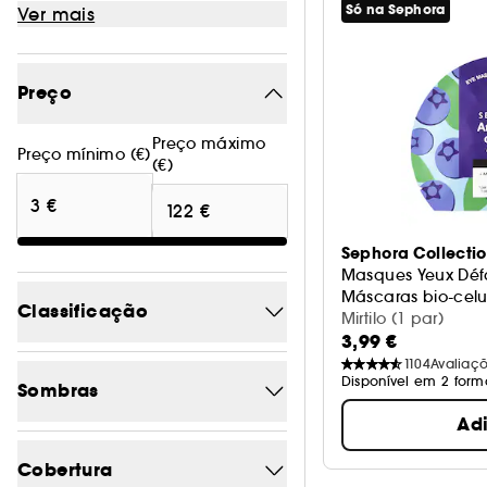
Só na Sephora
Ver mais
Preço
Preço máximo
Preço mínimo (€)
(€)
Sephora Collecti
Masques Yeux Déf
Máscaras bio-celu
Classificação
Mirtilo (1 par)
3,99 €
1104
Avaliaç
4/5
22
Disponível em 2 form
Sombras
3/5
25
Ad
Azul
0
2/5
25
Cobertura