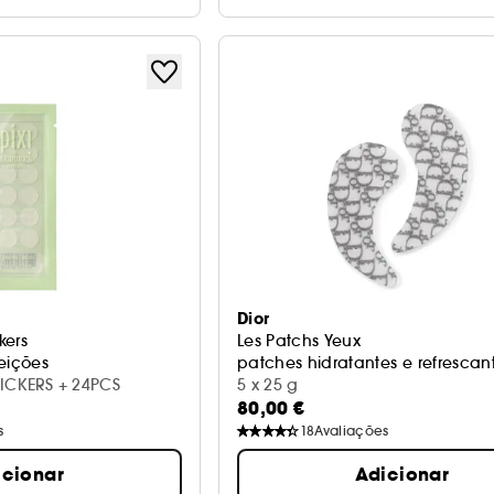
Dior
kers
Les Patchs Yeux
eições
patches hidratantes e refrescan
TICKERS + 24PCS
5 x 25 g
80,00 €
s
18
Avaliações
icionar
Adicionar