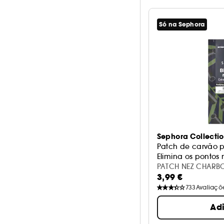
Só na Sephora
Sephora Collecti
Patch de carvão p
Elimina os pontos
3,99 €
733
Avaliaçõ
Ad