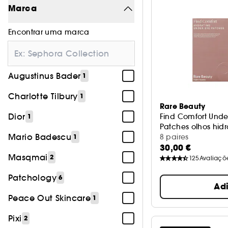
Tratamento
27
Marca
Encontrar uma marca
Augustinus Bader
1
Charlotte Tilbury
1
Rare Beauty
Dior
Find Comfort Under
1
Patches olhos hidr
Mario Badescu
8 paires
1
30,00 €
Masqmai
2
125
Avaliaçõ
Patchology
6
Ad
Peace Out Skincare
1
Pixi
2