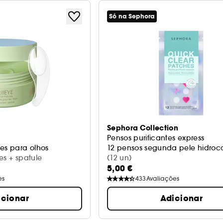
Só na Sephora
Sephora Collection
Pensos purificantes express
tes para olhos
12 pensos segunda pele hidroco
es + spatule
(12 un)
5,00 €
es
433
Avaliações
icionar
Adicionar