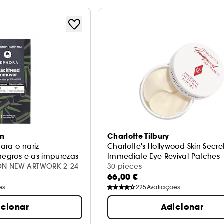
on
Charlotte Tilbury
ara o nariz
Charlotte's Hollywood Skin Secre
 negros e as impurezas
Immediate Eye Revival Patches
PATCH NEZ CHARBON NEW ARTWORK 2-24
Patches olhos
30 pieces
66,00 €
es
225
Avaliações
icionar
Adicionar