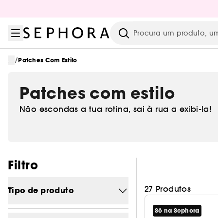
Ir para o menu
Ir para o conteúdo principal
Ir para o rodapé
Pesquisar
/
...
Patches Com Estilo
Patches com estilo
Não escondas a tua rotina, sai à rua a exibi-la!
Pular os filtros
Filtro
27 Produtos
Tipo de produto
Só na Sephora