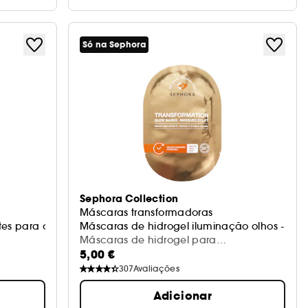
Só na Sephora
Sephora Collection
Máscaras transformadoras
tes para os olhos
Máscaras de hidrogel iluminação olhos - Vit
Máscaras de hidrogel para
5,00 €
luminosidade dos olhos - vitamina c (1
par)
307
Avaliações
Adicionar