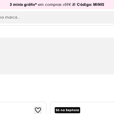
3 minis grátis*
Código: MINIS
em compras >59€ 🎁
Só na Sephora