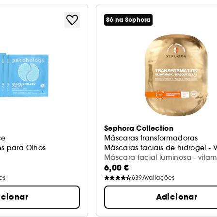
Só na Sephora
Sephora Collection
ce
Máscaras transformadoras
es para Olhos
Máscaras faciais de hidrogel - 
Máscara facial luminosa - vitam
6,00 €
un)
es
639
Avaliações
icionar
Adicionar