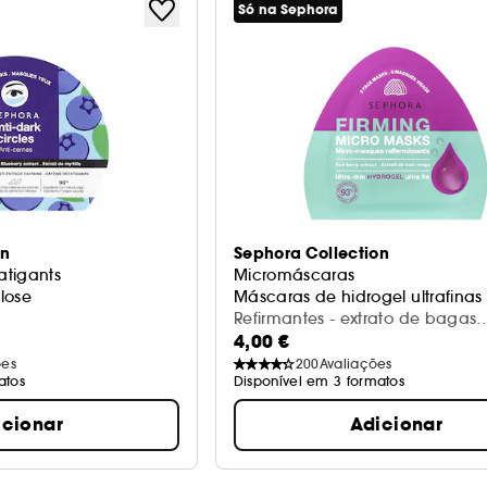
Só na Sephora
on
Sephora Collection
atigants
Micromáscaras
lose
Máscaras de hidrogel ultrafinas
Refirmantes - extrato de bagas
4,00 €
vermelhas (3 un)
ões
200
Avaliações
atos
Disponível em 3 formatos
icionar
Adicionar