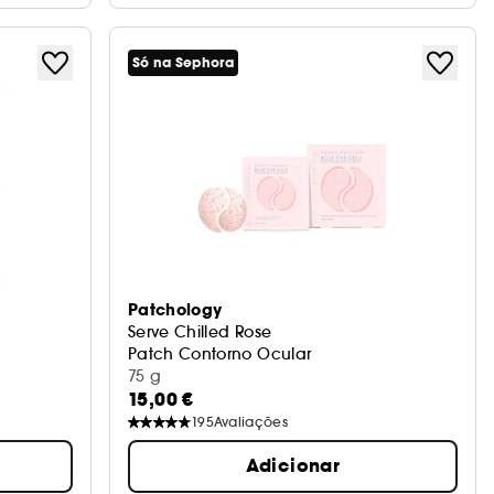
Só na Sephora
Patchology
Serve Chilled Rose
Patch Contorno Ocular
75 g
15,00 €
195
Avaliações
Adicionar