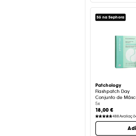
Só na Sephora
Patchology
Flashpatch Day
Conjunto de Másc
5x
18,00 €
488
Avaliaçõ
Ad