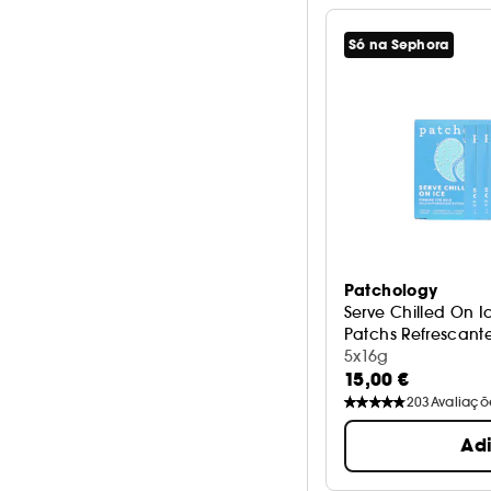
Stick
0
Pele sensível
3
Tamanho de viagem
Só na Sephora
1
Todos os tipos de pele
23
Patchology
Serve Chilled On I
Patchs Refrescant
5x16g
15,00 €
203
Avaliaçõ
Ad