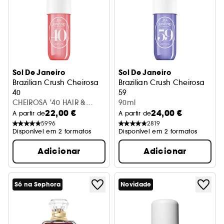
Sol De Janeiro
Sol De Janeiro
Brazilian Crush Cheirosa
Brazilian Crush Cheirosa
40
59
Bruma Perfumada Para o Corpo
CHEIROSA '40 HAIR &
Bruma perfumada para o co
90ml
22,00 €
24,00 €
BODY FRAGRANCE MIST
A partir de
A partir de
5996
2819
Disponível em 2 formatos
Disponível em 2 formatos
Adicionar
Adicionar
Só na Sephora
Novidade