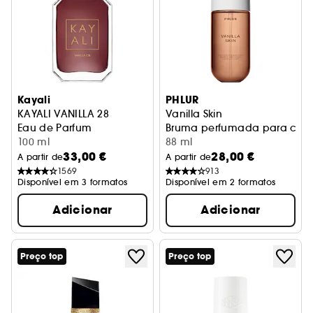
Kayali
PHLUR
KAYALI VANILLA 28
Vanilla Skin
Eau de Parfum
Bruma perfumada para cabe
100 ml
88 ml
33,00 €
28,00 €
A partir de
A partir de
1569
913
Disponível em 3 formatos
Disponível em 2 formatos
Adicionar
Adicionar
Preço top
Preço top