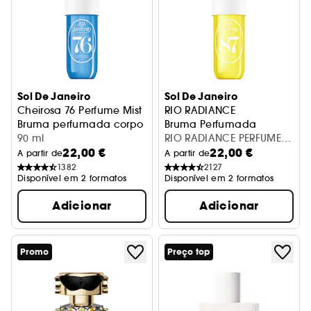
Sol De Janeiro
Sol De Janeiro
Cheirosa 76 Perfume Mist
RIO RADIANCE
Bruma perfumada corpo e cabelo
Bruma Perfumada
90 ml
RIO RADIANCE PERFUME
22,00 €
22,00 €
MIST
A partir de
A partir de
1382
2127
Disponível em 2 formatos
Disponível em 2 formatos
Adicionar
Adicionar
Promo
Preço top