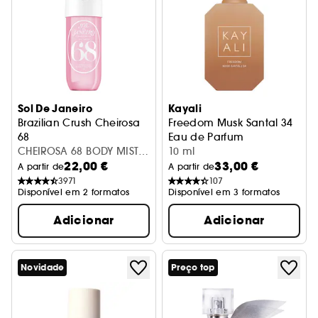
Sol De Janeiro
Kayali
Brazilian Crush Cheirosa
Freedom Musk Santal 34
68
Eau de Parfum
Bruma Corporal
CHEIROSA 68 BODY MIST
10 ml
22,00 €
33,00 €
90ML
A partir de
A partir de
3971
107
Disponível em 2 formatos
Disponível em 3 formatos
Adicionar
Adicionar
Novidade
Preço top