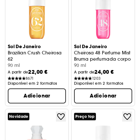
Sol De Janeiro
Sol De Janeiro
Brazilian Crush Cheirosa
Cheirosa 48 Perfume Mist
62
Bruma perfumada corpo e c
Bruma Perfumada Corporal
90 ml
90 ml
22,00 €
24,00 €
A partir de
A partir de
8671
1203
Disponível em 2 formatos
Disponível em 2 formatos
Adicionar
Adicionar
Novidade
Preço top