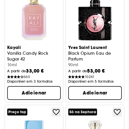
Kayali
Yves Saint Laurent
Vanilla Candy Rock
Black Opium Eau de
Sugar 42
Parfum
Eau de Parfum
10ml
90ml
33,00 €
53,00 €
A partir de
A partir de
660
10241
Disponível em 3 formatos
Disponível em 5 formatos
Adicionar
Adicionar
Preço top
Só na Sephora