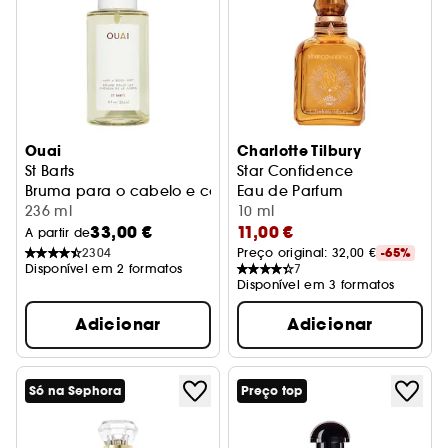
Ouai
Charlotte Tilbury
St Barts
Star Confidence
Bruma para o cabelo e corpo
Eau de Parfum
236 ml
10 ml
33,00 €
11,00 €
A partir de
2304
Preço original: 
32,00 €
-65%
Disponível em 2 formatos
7
Disponível em 3 formatos
Adicionar
Adicionar
Só na Sephora
Preço top