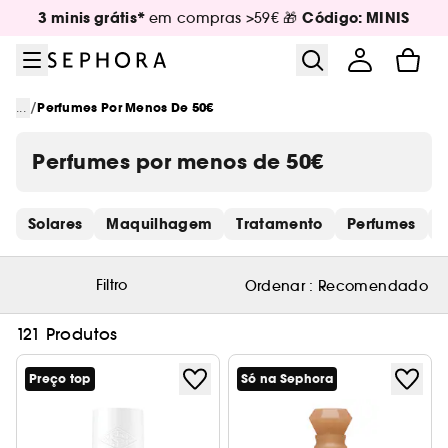
Ir para o menu
Ir para o conteúdo principal
Ir para o rodapé
3 minis grátis*
Código: MINIS
em compras >59€ 🎁
/
...
Perfumes Por Menos De 50€
Perfumes por menos de 50€
Saltar os links rápidos
Solares
Maquilhagem
Tratamento
Perfumes
P
Filtro
Ordenar :
Recomendado
121 Produtos
Preço top
Só na Sephora