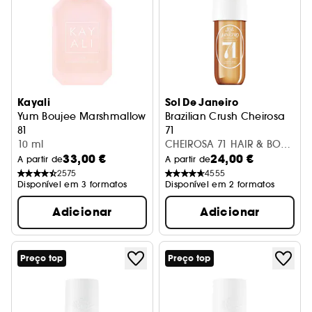
Kayali
Sol De Janeiro
Yum Boujee Marshmallow
Brazilian Crush Cheirosa
81
71
Eau de Parfum Intensa
10 ml
Bruma Corporal
CHEIROSA 71 HAIR & BODY
33,00 €
24,00 €
MIST
A partir de
A partir de
2575
4555
Disponível em 3 formatos
Disponível em 2 formatos
Adicionar
Adicionar
Preço top
Preço top