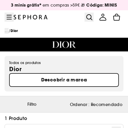
Ir para o menu
Ir para o conteúdo principal
Ir para o rodapé
3 minis grátis*
Código: MINIS
em compras >59€ 🎁
/
...
Dior
Todos os produtos
Dior
Descobrir a marca
Filtro
Ordenar :
Recomendado
1 Produto