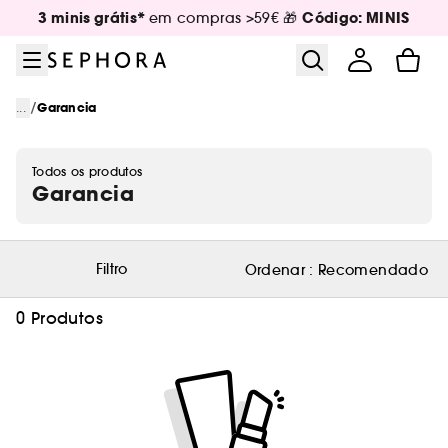
Ir para o menu
Ir para o conteúdo principal
Ir para o rodapé
3 minis grátis*
Código: MINIS
em compras >59€ 🎁
/
...
Garancia
Todos os produtos
Garancia
Filtro
Ordenar :
Recomendado
0 Produtos