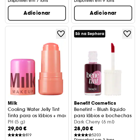
Disponível em 7 tons
Disponível em 9 tons
Adicionar
Adicionar
Só na Sephora
Milk
Benefit Cosmetics
Cooling Water Jelly Tint
Benetint – Blush líquido
Tinta para os lábios + maçãs do rosto
para lábios e bochechas
PH (5 g)
Dark Cherry (6 ml)
29,00 €
28,00 €
819
5203
Disponível em 3 tons