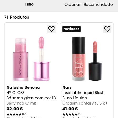
Filtro
Ordenar :
Recomendado
71 Produtos
Novidade
Natasha Denona
Nars
HY-GLOSS
Insatiable Liquid Blush
Bálsamo gloss com cor HY-BRID
Blush Líquido
Berry Pop (7 ml)
Orgasm Fantasy (8,5 g)
32,00 €
41,00 €
116
85