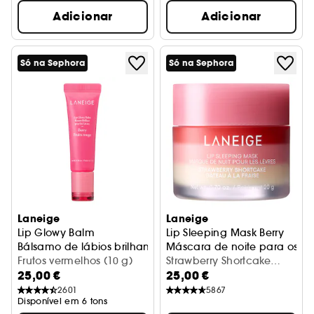
Adicionar
Adicionar
Só na Sephora
Só na Sephora
Laneige
Laneige
Lip Glowy Balm
Lip Sleeping Mask Berry
Bálsamo de lábios brilhante
Máscara de noite para os lá
Frutos vermelhos (10 g)
Strawberry Shortcake
25,00 €
25,00 €
(20g)
2601
5867
Disponível em 6 tons