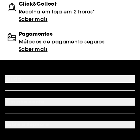
Click&Collect
Recolha em loja em 2 horas*
Saber mais
Pagamentos
Métodos de pagamento seguros
Saber mais
Ajuda
FAQ
Métodos de pagamento
A minha conta
Condições de Entrega
Devoluções
Seguir encomenda
Cartão oferta digital
Programa de Fidelidade
Cartão oferta físico
Sobre a Sephora
Cartão oferta empresas
Site Map
Juntar Sephora