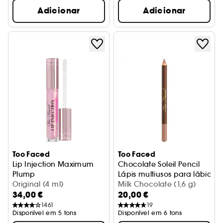
Adicionar
Adicionar
Too Faced
Too Faced
Lip Injection Maximum
Chocolate Soleil Pencil
Plump
Lápis multiusos para lábios e
Gloss Volumizador
Original (4 ml)
Milk Chocolate (1,6 g)
34,00 €
20,00 €
1461
19
Disponível em 5 tons
Disponível em 6 tons