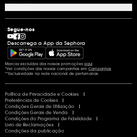
Contacta-nos
Sephora Prize 2026
Novidades
Blog Sephora
Lojas
Saldos
Os nossos compromissos
Maquilhagem
Internacional
Segue-nos
Dia dos Namorados
Descobrir a Sephora
Dia do Pai
Código promocional Sephora
Descarrega a App da Sephora
Dia da Mãe
Calendários do Advento
Singles' Day
Black Friday
Marcas excluídas das nossas promoções
aqui
Menções adicionais
Cyber Monday
*Ver condições das nossas campanhas em
Campanhas
Blue Monday
**Exclusividade na rede nacional de perfumarias.
Política de Privacidade e Cookies
Preferências de Cookies
Condições Gerais de Utilização
Condições Gerais de Venda
Condições do Programa de Fidelidade
Livro de Reclamações
Condições da publicação