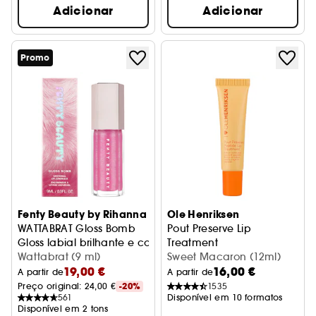
Adicionar
Adicionar
Promo
Fenty Beauty by Rihanna
Ole Henriksen
WATTABRAT Gloss Bomb
Pout Preserve Lip
Gloss labial brilhante e com purpurina
Treatment
Wattabrat (9 ml)
Tratamento Hidratante de Lá
Sweet Macaron (12ml)
19,00 €
16,00 €
A partir de
A partir de
Preço original: 
24,00 €
-20%
1535
561
Disponível em 10 formatos
Disponível em 2 tons