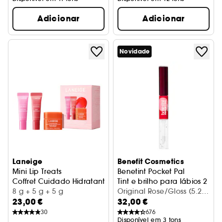
Adicionar
Adicionar
Novidade
Laneige
Benefit Cosmetics
Mini Lip Treats
Benetint Pocket Pal
Coffret Cuidado Hidratante Lábios Dia e Noite
Tint e brilho para lábios 2 em
8 g + 5 g + 5 g
Original Rose/Gloss (5.2
23,00 €
32,00 €
ml)
30
676
Disponível em 3 tons