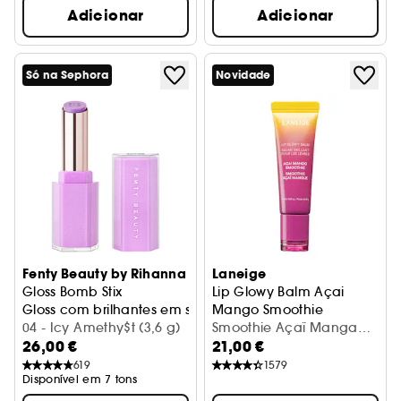
Adicionar
Adicionar
Só na Sephora
Novidade
Fenty Beauty by Rihanna
Laneige
Gloss Bomb Stix
Lip Glowy Balm Açai
Gloss com brilhantes em stick
Mango Smoothie
04 - Icy Amethy$t (3,6 g)
Bálsamo labial brilhante e h
Smoothie Açaï Manga
26,00 €
21,00 €
(10 g)
619
1579
Disponível em 7 tons