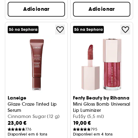
Adicionar
Adicionar
Só na Sephora
Só na Sephora
Laneige
Fenty Beauty by Rihanna
Glaze Craze Tinted Lip
Mini Gloss Bomb Universal
Serum
Lip Luminizer
Sérum com cor para os lábios
Cinnamon Sugar (12 g)
Gloss labial com manteiga de
Fu$$y (5,5 ml)
23,00 €
19,00 €
776
795
Disponível em 6 tons
Disponível em 4 tons