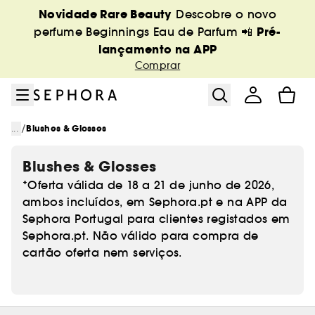
Ir para o menu
Ir para o conteúdo principal
Ir para o rodapé
Novidade Rare Beauty
Descobre o novo
Pré-
perfume Beginnings Eau de Parfum 📲
lançamento na APP
Comprar
/
...
Blushes & Glosses
Blushes & Glosses
*Oferta válida de 18 a 21 de junho de 2026,
ambos incluídos, em Sephora.pt e na APP da
Sephora Portugal para clientes registados em
Sephora.pt. Não válido para compra de
cartão oferta nem serviços.