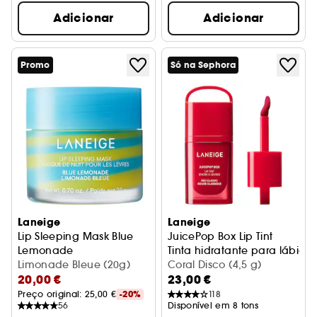
Adicionar
Adicionar
Promo
Só na Sephora
Laneige
Laneige
Lip Sleeping Mask Blue
JuicePop Box Lip Tint
Lemonade
Tinta hidratante para lábios
Máscara de noite para lábios Edição limitada
Limonade Bleue (20g)
Coral Disco (4,5 g)
20,00 €
23,00 €
Preço original: 
25,00 €
-20%
118
56
Disponível em 8 tons