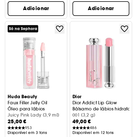
Adicionar
Adicionar
Só na Sephora
Huda Beauty
Dior
Faux Filler Jelly Oil
Dior Addict Lip Glow
Óleo para lábios
Bálsamo de lábios hidratante
Juicy Pink Lady (3,9 ml)
001 (3,2 g)
25,00 €
49,00 €
953
486
Disponível em 3 tons
Disponível em 12 tons