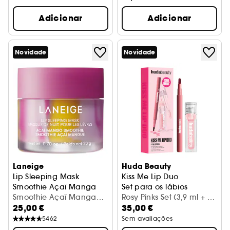
Adicionar
Adicionar
Novidade
Novidade
Laneige
Huda Beauty
Lip Sleeping Mask
Kiss Me Lip Duo
Smoothie Açaï Manga
Set para os lábios
Máscara Noite lábios Edição limitada
Smoothie Açaï Manga
Rosy Pinks Set (3,9 ml + 1
25,00 €
35,00 €
(20 g)
ml)
5462
Sem avaliações